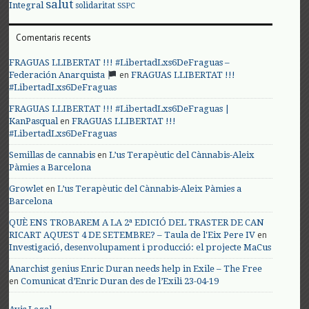
salut
Integral
solidaritat
SSPC
Comentaris recents
FRAGUAS LLIBERTAT !!! #LibertadLxs6DeFraguas –
en
Federación Anarquista
FRAGUAS LLIBERTAT !!!
#LibertadLxs6DeFraguas
FRAGUAS LLIBERTAT !!! #LibertadLxs6DeFraguas |
en
KanPasqual
FRAGUAS LLIBERTAT !!!
#LibertadLxs6DeFraguas
en
Semillas de cannabis
L’us Terapèutic del Cànnabis-Aleix
Pàmies a Barcelona
en
Growlet
L’us Terapèutic del Cànnabis-Aleix Pàmies a
Barcelona
QUÈ ENS TROBAREM A LA 2ª EDICIÓ DEL TRASTER DE CAN
en
RICART AQUEST 4 DE SETEMBRE? – Taula de l'Eix Pere IV
Investigació, desenvolupament i producció: el projecte MaCus
Anarchist genius Enric Duran needs help in Exile – The Free
en
Comunicat d’Enric Duran des de l’Exili 23-04-19