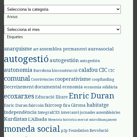
Categories
Arxius
Arxius
Etiquetes
anarquisme
aureasocial
assemblea permanent
art
autogestió
autogestión
autogestión
autonomia
calafou
CIC
CIC
Barcelona
bioconstrucció
comunal
cooperativisme
Convivències
coopfunding
documental
Decreixement
economia
economia solidària
Enric Duran
ecoxarxes
Educació lliure
habitatge
faircoop
Girona
Enric Duran
faircoin
fira
Independència
IntegralCES
intercanvi
jornades assembleàries
Kurdistan
L'Albada
Memòria històrica
mercat
microfinançament
moneda social
Revolució
p2p Foundation