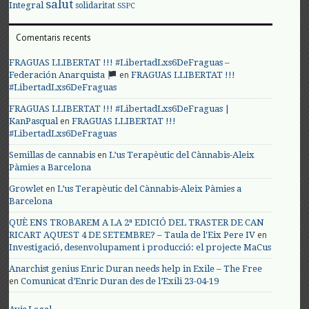
salut
Integral
solidaritat
SSPC
Comentaris recents
FRAGUAS LLIBERTAT !!! #LibertadLxs6DeFraguas –
en
Federación Anarquista
FRAGUAS LLIBERTAT !!!
#LibertadLxs6DeFraguas
FRAGUAS LLIBERTAT !!! #LibertadLxs6DeFraguas |
en
KanPasqual
FRAGUAS LLIBERTAT !!!
#LibertadLxs6DeFraguas
en
Semillas de cannabis
L’us Terapèutic del Cànnabis-Aleix
Pàmies a Barcelona
en
Growlet
L’us Terapèutic del Cànnabis-Aleix Pàmies a
Barcelona
QUÈ ENS TROBAREM A LA 2ª EDICIÓ DEL TRASTER DE CAN
en
RICART AQUEST 4 DE SETEMBRE? – Taula de l'Eix Pere IV
Investigació, desenvolupament i producció: el projecte MaCus
Anarchist genius Enric Duran needs help in Exile – The Free
en
Comunicat d’Enric Duran des de l’Exili 23-04-19