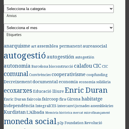
Categories
Arxius
Arxius
Etiquetes
anarquisme
aureasocial
assemblea permanent
art
autogestió
autogestión
autogestión
autonomia
calafou
CIC
CIC
Barcelona
bioconstrucció
comunal
cooperativisme
Convivències
coopfunding
documental
Decreixement
economia
economia solidària
Enric Duran
ecoxarxes
Educació lliure
habitatge
faircoop
Girona
Enric Duran
faircoin
fira
Independència
IntegralCES
intercanvi
jornades assembleàries
Kurdistan
L'Albada
Memòria històrica
mercat
microfinançament
moneda social
Revolució
p2p Foundation