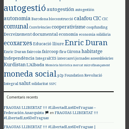
autogestió
autogestión
autogestión
autonomia
calafou
CIC
CIC
Barcelona
bioconstrucció
comunal
cooperativisme
Convivències
coopfunding
documental
Decreixement
economia
economia solidària
Enric Duran
ecoxarxes
Educació lliure
habitatge
faircoop
Girona
Enric Duran
faircoin
fira
Independència
IntegralCES
intercanvi
jornades assembleàries
Kurdistan
L'Albada
Memòria històrica
mercat
microfinançament
moneda social
Revolució
p2p Foundation
salut
Integral
solidaritat
SSPC
Comentaris recents
FRAGUAS LLIBERTAT !!! #LibertadLxs6DeFraguas –
en
Federación Anarquista
FRAGUAS LLIBERTAT !!!
#LibertadLxs6DeFraguas
FRAGUAS LLIBERTAT !!! #LibertadLxs6DeFraguas |