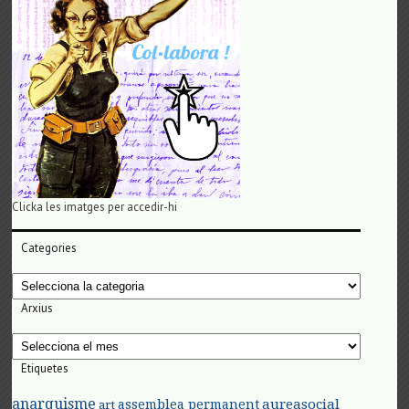
Clicka les imatges per accedir-hi
Categories
Categories
Arxius
Arxius
Etiquetes
anarquisme
aureasocial
assemblea permanent
art