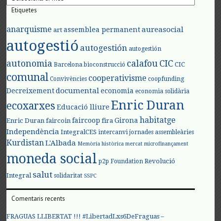
Etiquetes
anarquisme
aureasocial
assemblea permanent
art
autogestió
autogestión
autogestión
autonomia
calafou
CIC
CIC
Barcelona
bioconstrucció
comunal
cooperativisme
Convivències
coopfunding
documental
Decreixement
economia
economia solidària
Enric Duran
ecoxarxes
Educació lliure
habitatge
faircoop
Girona
Enric Duran
faircoin
fira
Independència
IntegralCES
intercanvi
jornades assembleàries
Kurdistan
L'Albada
Memòria històrica
mercat
microfinançament
moneda social
Revolució
p2p Foundation
salut
Integral
solidaritat
SSPC
Comentaris recents
FRAGUAS LLIBERTAT !!! #LibertadLxs6DeFraguas –