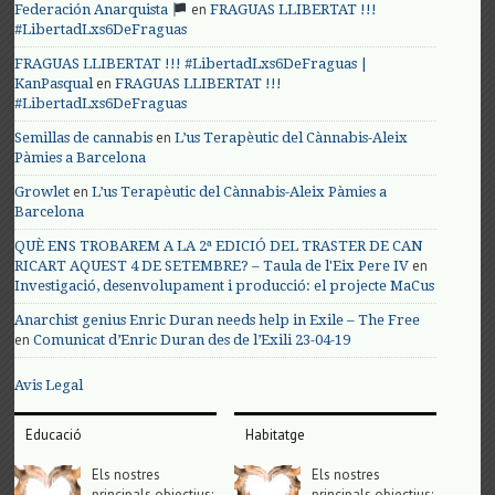
en
Federación Anarquista
FRAGUAS LLIBERTAT !!!
#LibertadLxs6DeFraguas
FRAGUAS LLIBERTAT !!! #LibertadLxs6DeFraguas |
en
KanPasqual
FRAGUAS LLIBERTAT !!!
#LibertadLxs6DeFraguas
en
Semillas de cannabis
L’us Terapèutic del Cànnabis-Aleix
Pàmies a Barcelona
en
Growlet
L’us Terapèutic del Cànnabis-Aleix Pàmies a
Barcelona
QUÈ ENS TROBAREM A LA 2ª EDICIÓ DEL TRASTER DE CAN
en
RICART AQUEST 4 DE SETEMBRE? – Taula de l'Eix Pere IV
Investigació, desenvolupament i producció: el projecte MaCus
Anarchist genius Enric Duran needs help in Exile – The Free
en
Comunicat d’Enric Duran des de l’Exili 23-04-19
Avis Legal
Educació
Habitatge
Els nostres
Els nostres
principals objectius;
principals objectius;