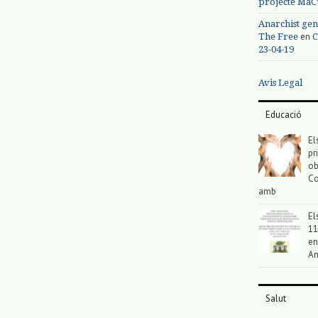
projecte MaC
Anarchist gen
en
The Free
C
23-04-19
Avis Legal
Educació
El
pr
ob
Co
amb
El
11
en
An
Salut