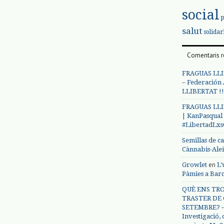
social
salut
solidar
Comentaris r
FRAGUAS LLI
– Federación
LLIBERTAT !!
FRAGUAS LLI
| KanPasqual
#LibertadLx
Semillas de c
Cànnabis-Ale
en
Growlet
L’
Pàmies a Bar
QUÈ ENS TRO
TRASTER DE 
SETEMBRE? – 
Investigació,