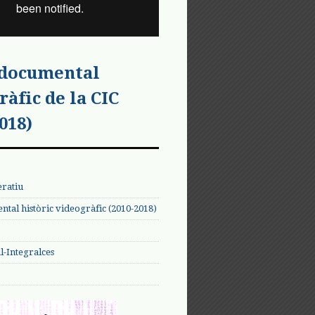
 documental
ràfic de la CIC
018)
eratiu
tal històric videogràfic (2010-2018)
-Integralces