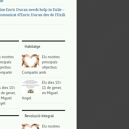
us
ius Enric Duran needs help in Exile –
omunicat d’Enric Duran des de l’Exili
Habitatge
s nostres
Els nostres
incipals
principals
jectius;
objectius;
mpartir
Compartir amb
Els dies 10 i
s dies 10 i
11 de gener,
 de gener,
en Miguel
 Miguel
Angel
gel
Revolució Integral
Els nostres