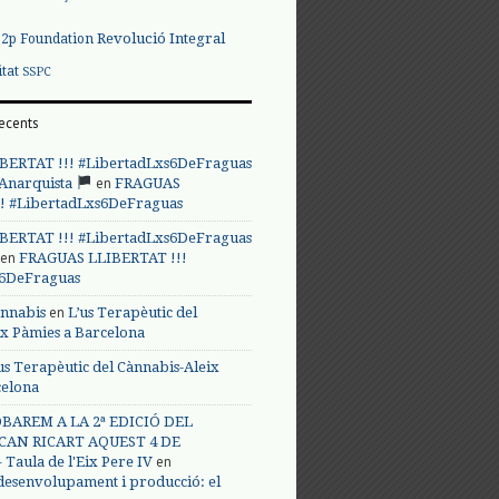
Revolució Integral
p2p Foundation
itat
SSPC
ecents
BERTAT !!! #LibertadLxs6DeFraguas
en
 Anarquista
FRAGUAS
! #LibertadLxs6DeFraguas
BERTAT !!! #LibertadLxs6DeFraguas
en
FRAGUAS LLIBERTAT !!!
s6DeFraguas
en
annabis
L’us Terapèutic del
ix Pàmies a Barcelona
us Terapèutic del Cànnabis-Aleix
celona
BAREM A LA 2ª EDICIÓ DEL
CAN RICART AQUEST 4 DE
en
Taula de l'Eix Pere IV
 desenvolupament i producció: el