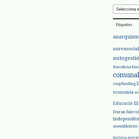
Arxius
Etiquetes
anarquism
aureasocia
autogesti
Barcelona
bio
comuna
coopfunding
economia
ec
Educació ll
Duran
fairco
Independèn
assembleàries
històrica
mercat