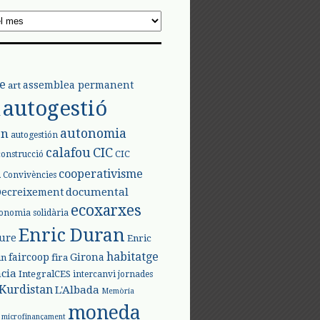
e
assemblea permanent
art
autogestió
l
autonomia
ón
autogestión
calafou
CIC
CIC
construcció
l
cooperativisme
Convivències
documental
Decreixement
ecoxarxes
onomia solidària
Enric Duran
iure
Enric
habitatge
faircoop
Girona
in
fira
cia
IntegralCES
intercanvi
jornades
Kurdistan
L'Albada
Memòria
moneda
microfinançament