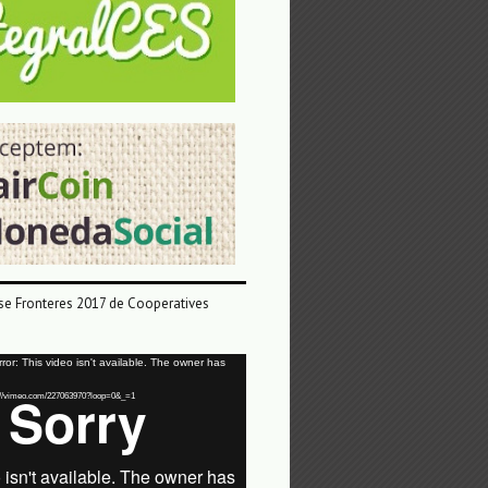
e Fronteres 2017 de Cooperatives
or: This video isn't available. The owner has
tps://vimeo.com/227063970?loop=0&_=1