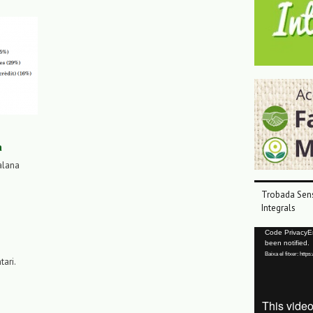
a
alana
Trobada Sens
Integrals
Reproductor
Code PrivacyErr
been notified.
de
Baixa el fitxer: ht
vídeo
tari.