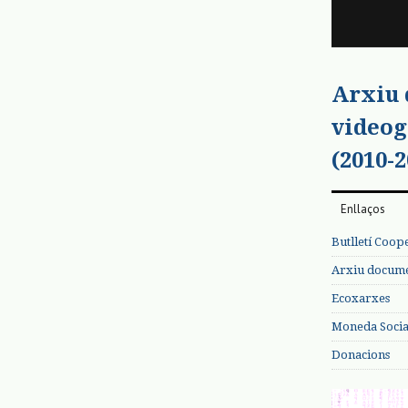
Arxiu
videog
(2010-2
Enllaços
Butlletí Coop
Arxiu documen
Ecoxarxes
Moneda Social
Donacions