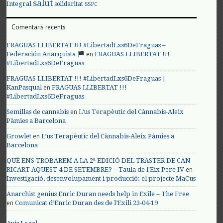
salut
Integral
solidaritat
SSPC
Comentaris recents
FRAGUAS LLIBERTAT !!! #LibertadLxs6DeFraguas –
en
Federación Anarquista
FRAGUAS LLIBERTAT !!!
#LibertadLxs6DeFraguas
FRAGUAS LLIBERTAT !!! #LibertadLxs6DeFraguas |
en
KanPasqual
FRAGUAS LLIBERTAT !!!
#LibertadLxs6DeFraguas
en
Semillas de cannabis
L’us Terapèutic del Cànnabis-Aleix
Pàmies a Barcelona
en
Growlet
L’us Terapèutic del Cànnabis-Aleix Pàmies a
Barcelona
QUÈ ENS TROBAREM A LA 2ª EDICIÓ DEL TRASTER DE CAN
en
RICART AQUEST 4 DE SETEMBRE? – Taula de l'Eix Pere IV
Investigació, desenvolupament i producció: el projecte MaCus
Anarchist genius Enric Duran needs help in Exile – The Free
en
Comunicat d’Enric Duran des de l’Exili 23-04-19