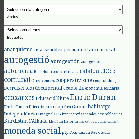
Categories
Arxius
Arxius
Etiquetes
anarquisme
aureasocial
assemblea permanent
art
autogestió
autogestión
autogestión
autonomia
calafou
CIC
CIC
Barcelona
bioconstrucció
comunal
cooperativisme
Convivències
coopfunding
documental
Decreixement
economia
economia solidària
Enric Duran
ecoxarxes
Educació lliure
habitatge
faircoop
Girona
Enric Duran
faircoin
fira
Independència
IntegralCES
intercanvi
jornades assembleàries
Kurdistan
L'Albada
Memòria històrica
mercat
microfinançament
moneda social
Revolució
p2p Foundation