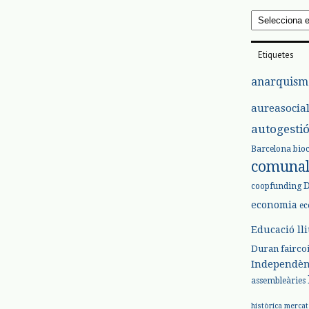
Arxius
Etiquetes
anarquism
aureasocia
autogesti
Barcelona
bio
comuna
coopfunding
economia
ec
Educació ll
Duran
fairco
Independèn
assembleàries
històrica
mercat