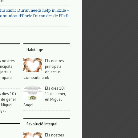
us
ius Enric Duran needs help in Exile –
omunicat d’Enric Duran des de l’Exili
Habitatge
s nostres
Els nostres
incipals
principals
jectius;
objectius;
mpartir
Compartir amb
Els dies 10 i
s dies 10 i
11 de gener,
 de gener,
en Miguel
 Miguel
Angel
gel
Revolució Integral
Els nostres