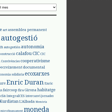
e
assemblea permanent
art
autogestió
l
autonomia
ón
autogestión
calafou
CIC
CIC
construcció
l
cooperativisme
Convivències
documental
Decreixement
ecoxarxes
onomia solidària
Enric Duran
iure
Enric
habitatge
faircoop
Girona
in
fira
cia
IntegralCES
intercanvi
jornades
Kurdistan
L'Albada
Memòria
moneda
microfinançament