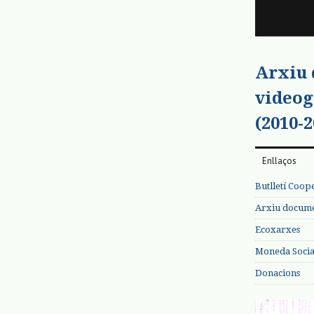
Arxiu
videog
(2010-2
Enllaços
Butlletí Coop
Arxiu documen
Ecoxarxes
Moneda Social
Donacions