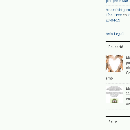
projecte MaC
Anarchist gen
en
The Free
C
23-04-19
Avis Legal
Educació
El
pr
ob
Co
amb
El
11
en
An
Salut