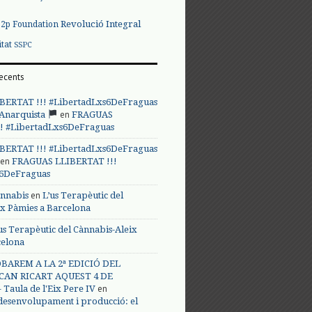
Revolució Integral
p2p Foundation
itat
SSPC
ecents
BERTAT !!! #LibertadLxs6DeFraguas
en
 Anarquista
FRAGUAS
! #LibertadLxs6DeFraguas
BERTAT !!! #LibertadLxs6DeFraguas
en
FRAGUAS LLIBERTAT !!!
s6DeFraguas
en
annabis
L’us Terapèutic del
ix Pàmies a Barcelona
us Terapèutic del Cànnabis-Aleix
celona
BAREM A LA 2ª EDICIÓ DEL
CAN RICART AQUEST 4 DE
en
Taula de l'Eix Pere IV
 desenvolupament i producció: el