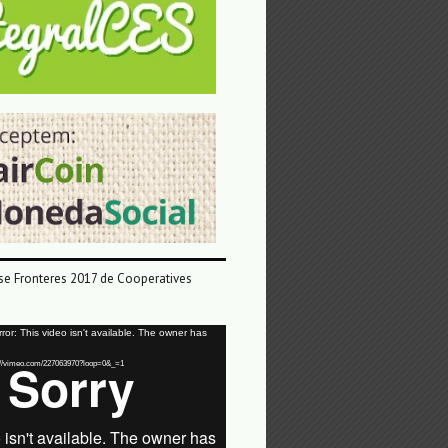
e Fronteres 2017 de Cooperatives
or: This video isn't available. The owner has
tps://vimeo.com/227063970?loop=0&_=1