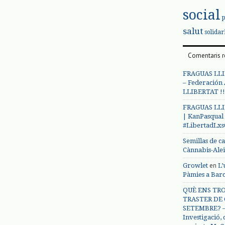
social
salut
solidar
Comentaris r
FRAGUAS LLI
– Federación
LLIBERTAT !!
FRAGUAS LLI
| KanPasqual
#LibertadLx
Semillas de c
Cànnabis-Ale
en
Growlet
L’
Pàmies a Bar
QUÈ ENS TRO
TRASTER DE 
SETEMBRE? – 
Investigació,