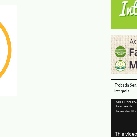
Trobada Sens
Integrals
Reproductor
Code PrivacyErr
been notified.
de
Baixa el fitxer: ht
vídeo