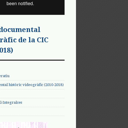
 documental
ràfic de la CIC
018)
eratiu
tal històric videogràfic (2010-2018)
-Integralces