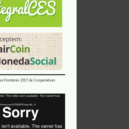
e Fronteres 2017 de Cooperatives
or: This video isn't available. The owner has
tps://vimeo.com/227063970?loop=0&_=1