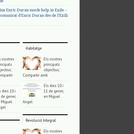
us
ius Enric Duran needs help in Exile –
omunicat d’Enric Duran des de l’Exili
Habitatge
s nostres
Els nostres
incipals
principals
jectius;
objectius;
mpartir
Compartir amb
Els dies 10 i
s dies 10 i
11 de gener,
 de gener,
en Miguel
 Miguel
Angel
gel
Revolució Integral
Els nostres