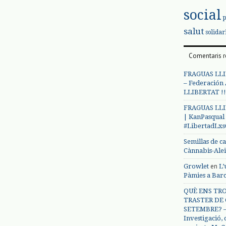
social
salut
solidar
Comentaris r
FRAGUAS LLI
– Federación
LLIBERTAT !!
FRAGUAS LLI
| KanPasqual
#LibertadLx
Semillas de c
Cànnabis-Ale
en
Growlet
L’
Pàmies a Bar
QUÈ ENS TRO
TRASTER DE 
SETEMBRE? – 
Investigació,