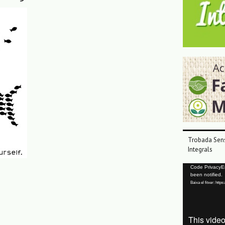
Trobada Sens
Integrals
Reproductor
Code PrivacyErr
been notified.
de
Baixa el fitxer: ht
vídeo