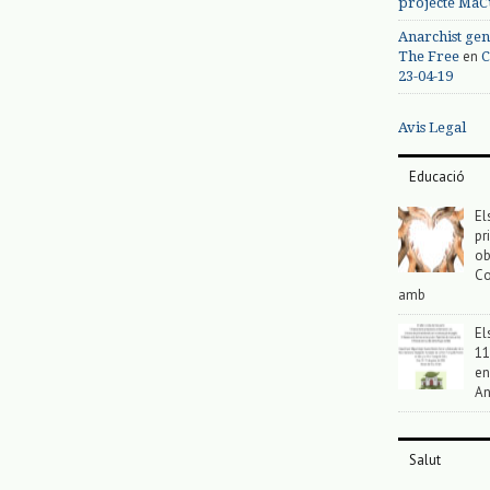
projecte MaC
Anarchist gen
en
The Free
C
23-04-19
Avis Legal
Educació
El
pr
ob
Co
amb
El
11
en
An
Salut