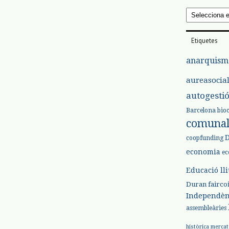
Arxius
Etiquetes
anarquism
aureasocia
autogesti
Barcelona
bio
comuna
coopfunding
economia
ec
Educació ll
Duran
fairco
Independèn
assembleàries
històrica
mercat