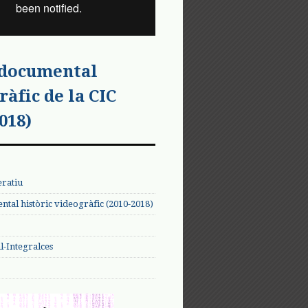
 documental
ràfic de la CIC
018)
eratiu
tal històric videogràfic (2010-2018)
-Integralces