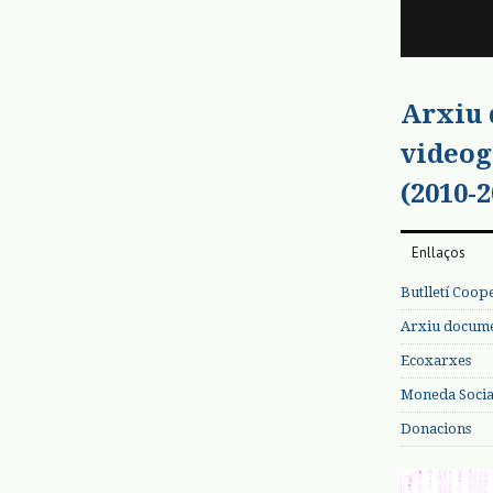
Arxiu
videog
(2010-2
Enllaços
Butlletí Coop
Arxiu documen
Ecoxarxes
Moneda Social
Donacions