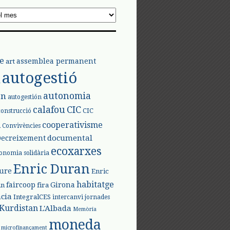
e
assemblea permanent
art
autogestió
l
autonomia
ón
autogestión
calafou
CIC
CIC
construcció
l
cooperativisme
Convivències
documental
Decreixement
ecoxarxes
onomia solidària
Enric Duran
iure
Enric
habitatge
faircoop
Girona
in
fira
cia
IntegralCES
intercanvi
jornades
Kurdistan
L'Albada
Memòria
moneda
microfinançament