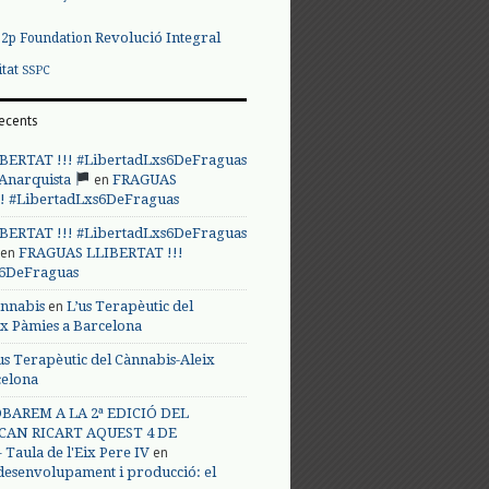
Revolució Integral
p2p Foundation
itat
SSPC
ecents
BERTAT !!! #LibertadLxs6DeFraguas
en
 Anarquista
FRAGUAS
! #LibertadLxs6DeFraguas
BERTAT !!! #LibertadLxs6DeFraguas
en
FRAGUAS LLIBERTAT !!!
s6DeFraguas
en
annabis
L’us Terapèutic del
ix Pàmies a Barcelona
us Terapèutic del Cànnabis-Aleix
celona
BAREM A LA 2ª EDICIÓ DEL
CAN RICART AQUEST 4 DE
en
Taula de l'Eix Pere IV
 desenvolupament i producció: el