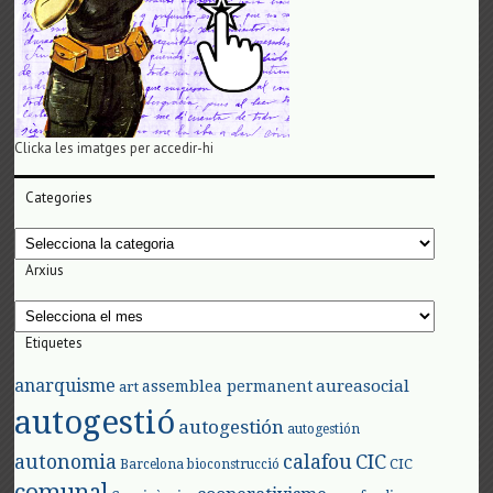
Clicka les imatges per accedir-hi
Categories
Categories
Arxius
Arxius
Etiquetes
anarquisme
aureasocial
assemblea permanent
art
autogestió
autogestión
autogestión
autonomia
calafou
CIC
CIC
Barcelona
bioconstrucció