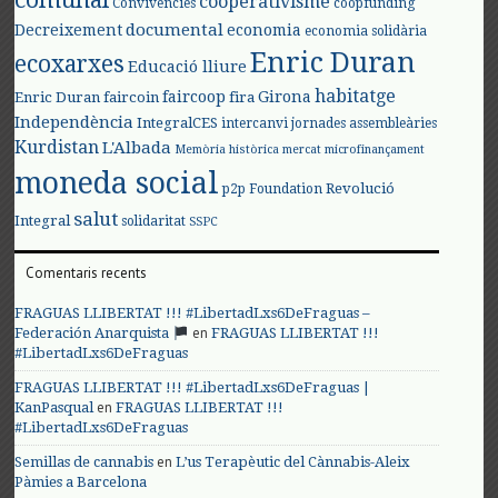
comunal
cooperativisme
Convivències
coopfunding
documental
Decreixement
economia
economia solidària
Enric Duran
ecoxarxes
Educació lliure
habitatge
faircoop
Girona
Enric Duran
faircoin
fira
Independència
IntegralCES
intercanvi
jornades assembleàries
Kurdistan
L'Albada
Memòria històrica
mercat
microfinançament
moneda social
Revolució
p2p Foundation
salut
Integral
solidaritat
SSPC
Comentaris recents
FRAGUAS LLIBERTAT !!! #LibertadLxs6DeFraguas –
en
Federación Anarquista
FRAGUAS LLIBERTAT !!!
#LibertadLxs6DeFraguas
FRAGUAS LLIBERTAT !!! #LibertadLxs6DeFraguas |
en
KanPasqual
FRAGUAS LLIBERTAT !!!
#LibertadLxs6DeFraguas
en
Semillas de cannabis
L’us Terapèutic del Cànnabis-Aleix
Pàmies a Barcelona