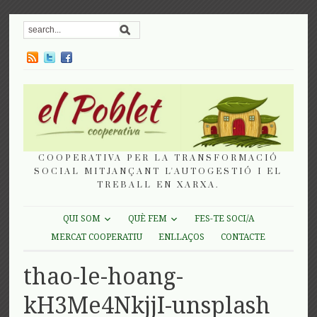
COOPERATIVA PER LA TRANSFORMACIÓ
SOCIAL MITJANÇANT L'AUTOGESTIÓ I EL
TREBALL EN XARXA.
QUI SOM
QUÈ FEM
FES-TE SOCI/A
MERCAT COOPERATIU
ENLLAÇOS
CONTACTE
thao-le-hoang-
kH3Me4NkjjI-unsplash