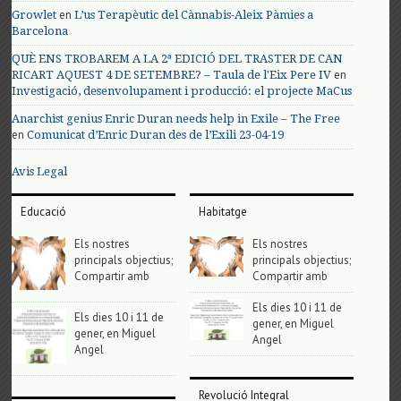
en
Growlet
L’us Terapèutic del Cànnabis-Aleix Pàmies a
Barcelona
QUÈ ENS TROBAREM A LA 2ª EDICIÓ DEL TRASTER DE CAN
en
RICART AQUEST 4 DE SETEMBRE? – Taula de l'Eix Pere IV
Investigació, desenvolupament i producció: el projecte MaCus
Anarchist genius Enric Duran needs help in Exile – The Free
en
Comunicat d’Enric Duran des de l’Exili 23-04-19
Avis Legal
Educació
Habitatge
Els nostres
Els nostres
principals objectius;
principals objectius;
Compartir amb
Compartir amb
Els dies 10 i 11 de
Els dies 10 i 11 de
gener, en Miguel
gener, en Miguel
Angel
Angel
Revolució Integral