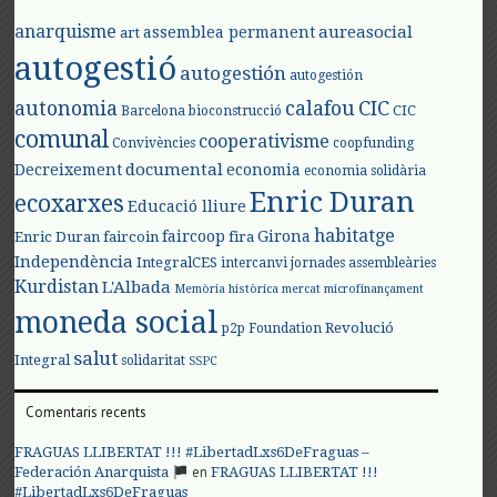
anarquisme
aureasocial
assemblea permanent
art
autogestió
autogestión
autogestión
autonomia
calafou
CIC
CIC
Barcelona
bioconstrucció
comunal
cooperativisme
Convivències
coopfunding
documental
Decreixement
economia
economia solidària
Enric Duran
ecoxarxes
Educació lliure
habitatge
faircoop
Girona
Enric Duran
faircoin
fira
Independència
IntegralCES
intercanvi
jornades assembleàries
Kurdistan
L'Albada
Memòria històrica
mercat
microfinançament
moneda social
Revolució
p2p Foundation
salut
Integral
solidaritat
SSPC
Comentaris recents
FRAGUAS LLIBERTAT !!! #LibertadLxs6DeFraguas –
en
Federación Anarquista
FRAGUAS LLIBERTAT !!!
#LibertadLxs6DeFraguas