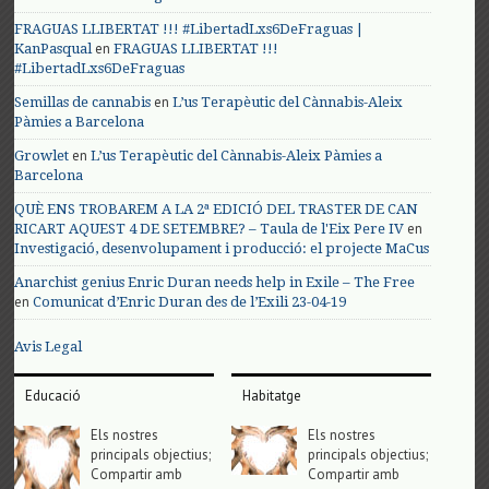
FRAGUAS LLIBERTAT !!! #LibertadLxs6DeFraguas |
en
KanPasqual
FRAGUAS LLIBERTAT !!!
#LibertadLxs6DeFraguas
en
Semillas de cannabis
L’us Terapèutic del Cànnabis-Aleix
Pàmies a Barcelona
en
Growlet
L’us Terapèutic del Cànnabis-Aleix Pàmies a
Barcelona
QUÈ ENS TROBAREM A LA 2ª EDICIÓ DEL TRASTER DE CAN
en
RICART AQUEST 4 DE SETEMBRE? – Taula de l'Eix Pere IV
Investigació, desenvolupament i producció: el projecte MaCus
Anarchist genius Enric Duran needs help in Exile – The Free
en
Comunicat d’Enric Duran des de l’Exili 23-04-19
Avis Legal
Educació
Habitatge
Els nostres
Els nostres
principals objectius;
principals objectius;
Compartir amb
Compartir amb