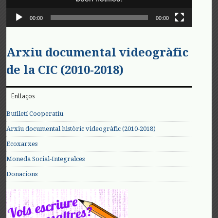
00:00
00:00
Arxiu documental videogràfic
de la CIC (2010-2018)
Enllaços
Butlletí Cooperatiu
Arxiu documental històric videogràfic (2010-2018)
Ecoxarxes
Moneda Social-Integralces
Donacions