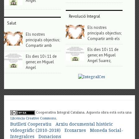
Angel
Revolució Integral
Salut
Els nostres
principals objectius;
Els nostres
Compartir amb els
principals objectius;
Compartir amb
Els dies 10 i 11 de
gener, en Miguel
Els dies 10 i 11 de
Angel Suarez,
gener, en Miguel
Angel
Cooperativa Integral Catalana. Aquesta obra està sota una
Llicència Creative Commons
.
Butlletí Cooperatiu
Arxiu documental històric
videogràfic (2010-2018)
Ecoxarxes
Moneda Social-
Integralces
Donacions