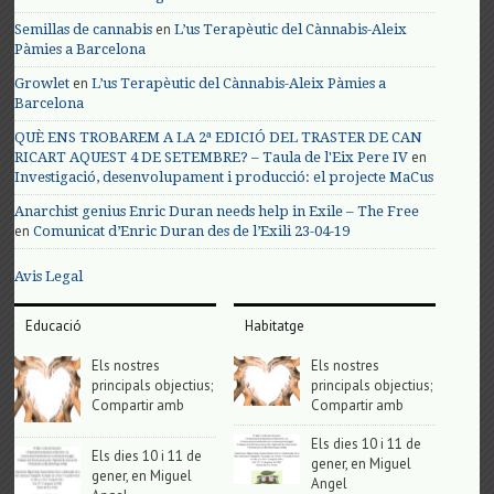
en
Semillas de cannabis
L’us Terapèutic del Cànnabis-Aleix
Pàmies a Barcelona
en
Growlet
L’us Terapèutic del Cànnabis-Aleix Pàmies a
Barcelona
QUÈ ENS TROBAREM A LA 2ª EDICIÓ DEL TRASTER DE CAN
en
RICART AQUEST 4 DE SETEMBRE? – Taula de l'Eix Pere IV
Investigació, desenvolupament i producció: el projecte MaCus
Anarchist genius Enric Duran needs help in Exile – The Free
en
Comunicat d’Enric Duran des de l’Exili 23-04-19
Avis Legal
Educació
Habitatge
Els nostres
Els nostres
principals objectius;
principals objectius;
Compartir amb
Compartir amb
Els dies 10 i 11 de
Els dies 10 i 11 de
gener, en Miguel
gener, en Miguel
Angel