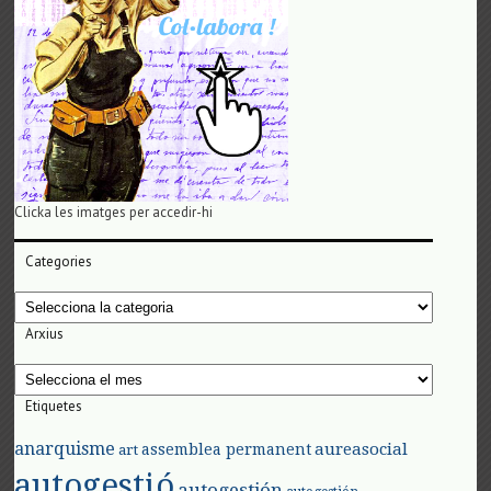
Clicka les imatges per accedir-hi
Categories
Categories
Arxius
Arxius
Etiquetes
anarquisme
aureasocial
assemblea permanent
art
autogestió
autogestión