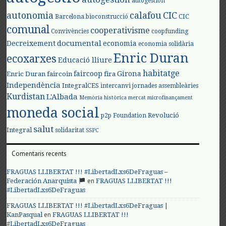
autogestión
autonomia
calafou
CIC
CIC
Barcelona
bioconstrucció
comunal
cooperativisme
Convivències
coopfunding
documental
Decreixement
economia
economia solidària
Enric Duran
ecoxarxes
Educació lliure
habitatge
faircoop
Girona
Enric Duran
faircoin
fira
Independència
IntegralCES
intercanvi
jornades assembleàries
Kurdistan
L'Albada
Memòria històrica
mercat
microfinançament
moneda social
Revolució
p2p Foundation
salut
Integral
solidaritat
SSPC
Comentaris recents
FRAGUAS LLIBERTAT !!! #LibertadLxs6DeFraguas –
en
Federación Anarquista
FRAGUAS LLIBERTAT !!!
#LibertadLxs6DeFraguas
FRAGUAS LLIBERTAT !!! #LibertadLxs6DeFraguas |
en
KanPasqual
FRAGUAS LLIBERTAT !!!
#LibertadLxs6DeFraguas