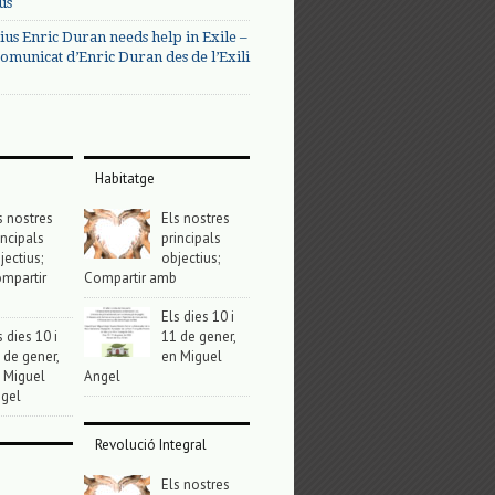
us
ius Enric Duran needs help in Exile –
omunicat d’Enric Duran des de l’Exili
Habitatge
s nostres
Els nostres
incipals
principals
jectius;
objectius;
mpartir
Compartir amb
Els dies 10 i
s dies 10 i
11 de gener,
 de gener,
en Miguel
 Miguel
Angel
gel
Revolució Integral
Els nostres