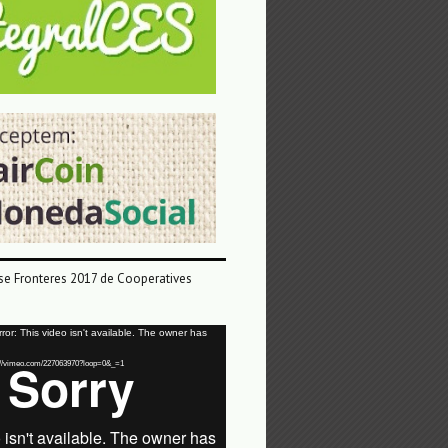
e Fronteres 2017 de Cooperatives
or: This video isn't available. The owner has
tps://vimeo.com/227063970?loop=0&_=1