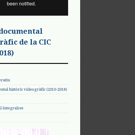
 documental
ràfic de la CIC
018)
eratiu
tal històric videogràfic (2010-2018)
-Integralces