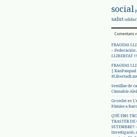
social
salut
solidar
Comentaris r
FRAGUAS LLI
– Federación
LLIBERTAT !!
FRAGUAS LLI
| KanPasqual
#LibertadLx
Semillas de c
Cànnabis-Ale
en
Growlet
L’
Pàmies a Bar
QUÈ ENS TRO
TRASTER DE 
SETEMBRE? – 
Investigació,