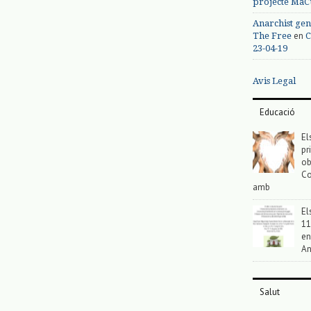
projecte MaC
Anarchist gen
en
The Free
C
23-04-19
Avis Legal
Educació
El
pr
ob
Co
amb
El
11
en
An
Salut