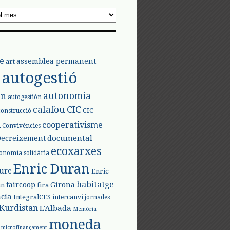
e
assemblea permanent
art
autogestió
l
autonomia
ón
autogestión
calafou
CIC
CIC
construcció
l
cooperativisme
Convivències
documental
Decreixement
ecoxarxes
onomia solidària
Enric Duran
iure
Enric
habitatge
faircoop
Girona
in
fira
cia
IntegralCES
intercanvi
jornades
Kurdistan
L'Albada
Memòria
moneda
microfinançament