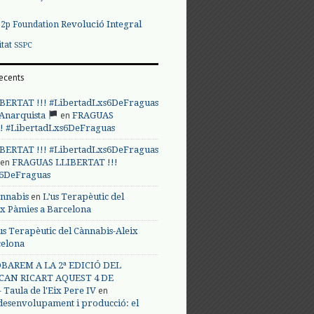
Revolució Integral
p2p Foundation
itat
SSPC
ecents
BERTAT !!! #LibertadLxs6DeFraguas
en
 Anarquista
FRAGUAS
! #LibertadLxs6DeFraguas
BERTAT !!! #LibertadLxs6DeFraguas
en
FRAGUAS LLIBERTAT !!!
s6DeFraguas
en
annabis
L’us Terapèutic del
ix Pàmies a Barcelona
us Terapèutic del Cànnabis-Aleix
celona
BAREM A LA 2ª EDICIÓ DEL
CAN RICART AQUEST 4 DE
en
Taula de l'Eix Pere IV
 desenvolupament i producció: el