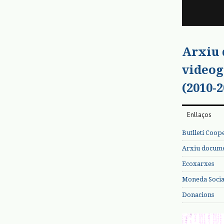
Arxiu
videog
(2010-2
Enllaços
Butlletí Coop
Arxiu documen
Ecoxarxes
Moneda Social
Donacions