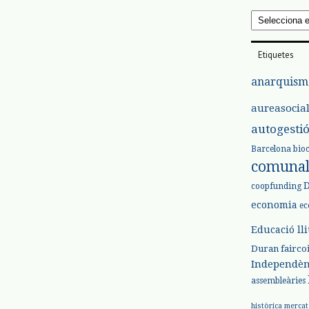
Arxius
Etiquetes
anarquism
aureasocia
autogesti
Barcelona
bio
comuna
coopfunding
economia
ec
Educació ll
Duran
fairco
Independèn
assembleàries
històrica
mercat