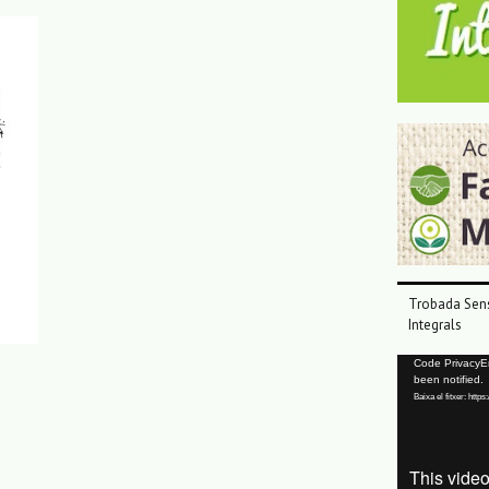
Trobada Sens
Integrals
Reproductor
Code PrivacyErr
been notified.
de
Baixa el fitxer: ht
vídeo