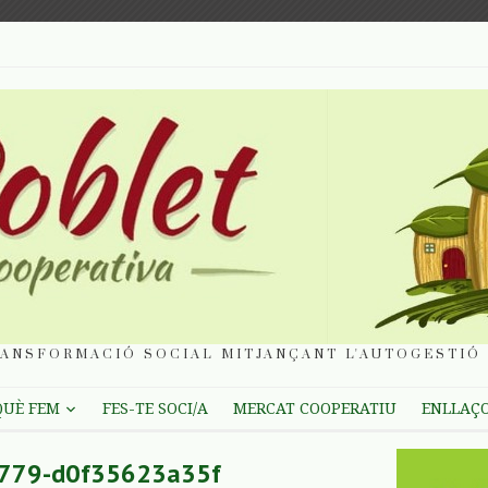
ANSFORMACIÓ SOCIAL MITJANÇANT L'AUTOGESTIÓ 
QUÈ FEM
FES-TE SOCI/A
MERCAT COOPERATIU
ENLLAÇ
8779-d0f35623a35f