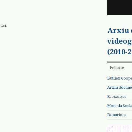
tari.
Arxiu
videog
(2010-2
Enllaços
Butlletí Coop
Arxiu documen
Ecoxarxes
Moneda Social
Donacions