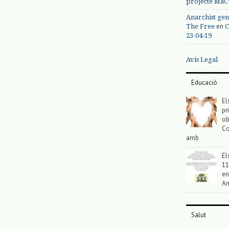
projecte MaC
Anarchist gen
en
The Free
C
23-04-19
Avis Legal
Educació
El
pr
ob
Co
amb
El
11
en
An
Salut