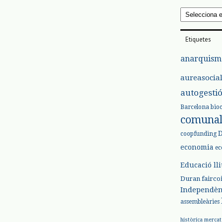
Arxius
Etiquetes
anarquism
aureasocia
autogesti
Barcelona
bio
comuna
coopfunding
economia
ec
Educació ll
Duran
fairco
Independèn
assembleàries
històrica
mercat