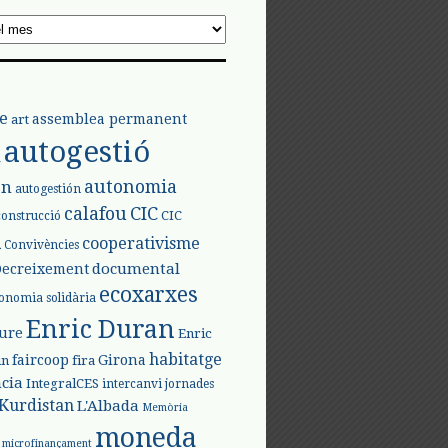
e
assemblea permanent
art
autogestió
l
autonomia
ón
autogestión
calafou
CIC
CIC
construcció
l
cooperativisme
Convivències
documental
Decreixement
ecoxarxes
onomia solidària
Enric Duran
iure
Enric
habitatge
faircoop
Girona
in
fira
cia
IntegralCES
intercanvi
jornades
Kurdistan
L'Albada
Memòria
moneda
microfinançament