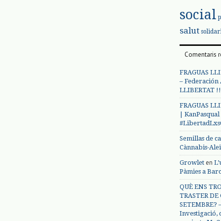
social
salut
solidar
Comentaris r
FRAGUAS LLI
– Federación
LLIBERTAT !!
FRAGUAS LLI
| KanPasqual
#LibertadLx
Semillas de c
Cànnabis-Ale
en
Growlet
L’
Pàmies a Bar
QUÈ ENS TRO
TRASTER DE 
SETEMBRE? – 
Investigació,