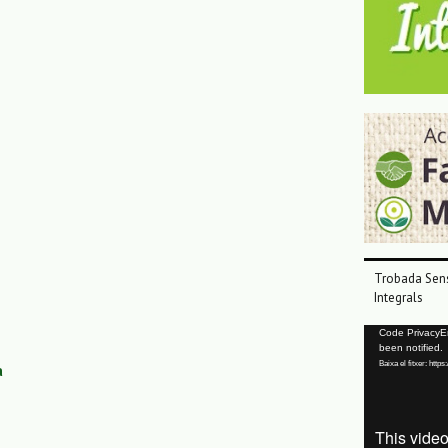
Trobada Sens
Integrals
Reproductor
Code PrivacyErr
been notified.
de
Baixa el fitxer: ht
a
vídeo