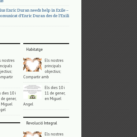
us
ius Enric Duran needs help in Exile –
omunicat d’Enric Duran des de l’Exili
Habitatge
s nostres
Els nostres
incipals
principals
jectius;
objectius;
mpartir
Compartir amb
Els dies 10 i
s dies 10 i
11 de gener,
 de gener,
en Miguel
 Miguel
Angel
gel
Revolució Integral
Els nostres