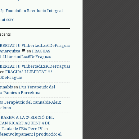
Revolució Integral
p2p Foundation
itat
SSPC
ecents
BERTAT !!! #LibertadLxs6DeFraguas
en
 Anarquista
FRAGUAS
! #LibertadLxs6DeFraguas
BERTAT !!! #LibertadLxs6DeFraguas
en
FRAGUAS LLIBERTAT !!!
s6DeFraguas
en
annabis
L’us Terapèutic del
ix Pàmies a Barcelona
us Terapèutic del Cànnabis-Aleix
celona
BAREM A LA 2ª EDICIÓ DEL
CAN RICART AQUEST 4 DE
en
Taula de l'Eix Pere IV
 desenvolupament i producció: el