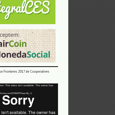
e Fronteres 2017 de Cooperatives
or: This video isn't available. The owner has
tps://vimeo.com/227063970?loop=0&_=1