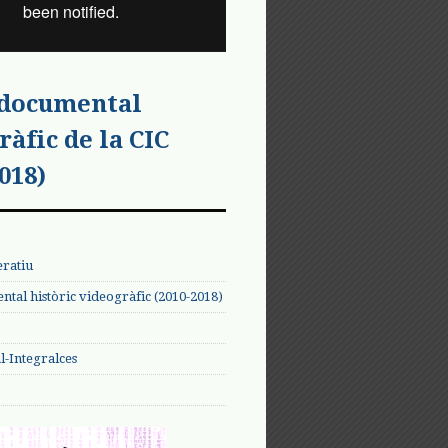
 documental
ràfic de la CIC
018)
eratiu
tal històric videogràfic (2010-2018)
-Integralces