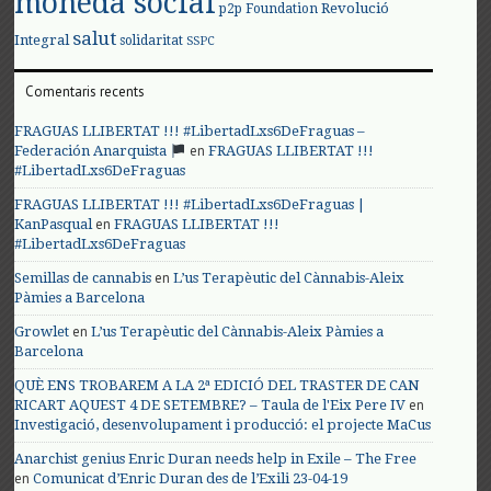
moneda social
Revolució
p2p Foundation
salut
Integral
solidaritat
SSPC
Comentaris recents
FRAGUAS LLIBERTAT !!! #LibertadLxs6DeFraguas –
en
Federación Anarquista
FRAGUAS LLIBERTAT !!!
#LibertadLxs6DeFraguas
FRAGUAS LLIBERTAT !!! #LibertadLxs6DeFraguas |
en
KanPasqual
FRAGUAS LLIBERTAT !!!
#LibertadLxs6DeFraguas
en
Semillas de cannabis
L’us Terapèutic del Cànnabis-Aleix
Pàmies a Barcelona
en
Growlet
L’us Terapèutic del Cànnabis-Aleix Pàmies a
Barcelona
QUÈ ENS TROBAREM A LA 2ª EDICIÓ DEL TRASTER DE CAN
en
RICART AQUEST 4 DE SETEMBRE? – Taula de l'Eix Pere IV
Investigació, desenvolupament i producció: el projecte MaCus
Anarchist genius Enric Duran needs help in Exile – The Free
en
Comunicat d’Enric Duran des de l’Exili 23-04-19