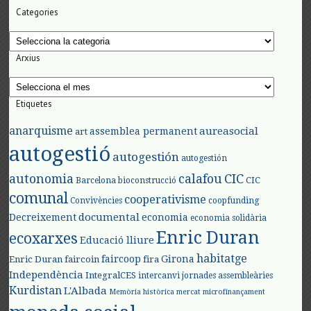
Categories
Categories
Arxius
Arxius
Etiquetes
anarquisme
aureasocial
assemblea permanent
art
autogestió
autogestión
autogestión
autonomia
calafou
CIC
CIC
Barcelona
bioconstrucció
comunal
cooperativisme
Convivències
coopfunding
documental
Decreixement
economia
economia solidària
Enric Duran
ecoxarxes
Educació lliure
habitatge
faircoop
Girona
Enric Duran
faircoin
fira
Independència
IntegralCES
intercanvi
jornades assembleàries
Kurdistan
L'Albada
Memòria històrica
mercat
microfinançament