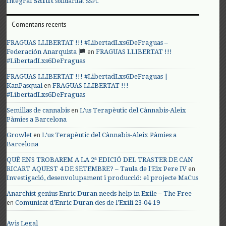
salut
Integral
solidaritat
SSPC
Comentaris recents
FRAGUAS LLIBERTAT !!! #LibertadLxs6DeFraguas –
en
Federación Anarquista
FRAGUAS LLIBERTAT !!!
#LibertadLxs6DeFraguas
FRAGUAS LLIBERTAT !!! #LibertadLxs6DeFraguas |
en
KanPasqual
FRAGUAS LLIBERTAT !!!
#LibertadLxs6DeFraguas
en
Semillas de cannabis
L’us Terapèutic del Cànnabis-Aleix
Pàmies a Barcelona
en
Growlet
L’us Terapèutic del Cànnabis-Aleix Pàmies a
Barcelona
QUÈ ENS TROBAREM A LA 2ª EDICIÓ DEL TRASTER DE CAN
en
RICART AQUEST 4 DE SETEMBRE? – Taula de l'Eix Pere IV
Investigació, desenvolupament i producció: el projecte MaCus
Anarchist genius Enric Duran needs help in Exile – The Free
en
Comunicat d’Enric Duran des de l’Exili 23-04-19
Avis Legal