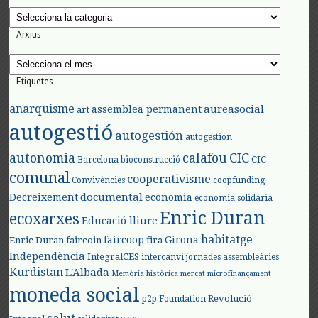
Categories
Arxius
Arxius
Etiquetes
anarquisme
aureasocial
assemblea permanent
art
autogestió
autogestión
autogestión
autonomia
calafou
CIC
CIC
Barcelona
bioconstrucció
comunal
cooperativisme
Convivències
coopfunding
documental
Decreixement
economia
economia solidària
Enric Duran
ecoxarxes
Educació lliure
habitatge
faircoop
Girona
Enric Duran
faircoin
fira
Independència
IntegralCES
intercanvi
jornades assembleàries
Kurdistan
L'Albada
Memòria històrica
mercat
microfinançament
moneda social
Revolució
p2p Foundation