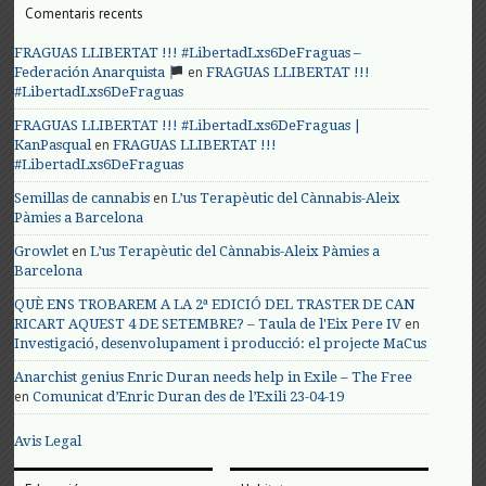
Comentaris recents
FRAGUAS LLIBERTAT !!! #LibertadLxs6DeFraguas –
en
Federación Anarquista
FRAGUAS LLIBERTAT !!!
#LibertadLxs6DeFraguas
FRAGUAS LLIBERTAT !!! #LibertadLxs6DeFraguas |
en
KanPasqual
FRAGUAS LLIBERTAT !!!
#LibertadLxs6DeFraguas
en
Semillas de cannabis
L’us Terapèutic del Cànnabis-Aleix
Pàmies a Barcelona
en
Growlet
L’us Terapèutic del Cànnabis-Aleix Pàmies a
Barcelona
QUÈ ENS TROBAREM A LA 2ª EDICIÓ DEL TRASTER DE CAN
en
RICART AQUEST 4 DE SETEMBRE? – Taula de l'Eix Pere IV
Investigació, desenvolupament i producció: el projecte MaCus
Anarchist genius Enric Duran needs help in Exile – The Free
en
Comunicat d’Enric Duran des de l’Exili 23-04-19
Avis Legal