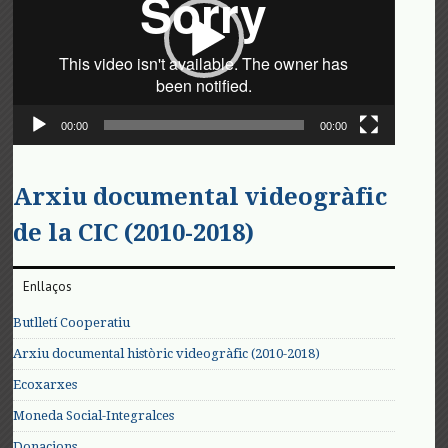
00:00
00:00
Arxiu documental videogràfic
de la CIC (2010-2018)
Enllaços
Butlletí Cooperatiu
Arxiu documental històric videogràfic (2010-2018)
Ecoxarxes
Moneda Social-Integralces
Donacions