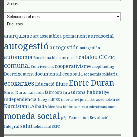
Arxius
Arxius
Etiquetes
anarquisme
aureasocial
assemblea permanent
art
autogestió
autogestión
autogestión
autonomia
calafou
CIC
CIC
Barcelona
bioconstrucció
comunal
cooperativisme
Convivències
coopfunding
documental
Decreixement
economia
economia solidària
Enric Duran
ecoxarxes
Educació lliure
habitatge
faircoop
Girona
Enric Duran
faircoin
fira
Independència
IntegralCES
intercanvi
jornades assembleàries
Kurdistan
L'Albada
Memòria històrica
mercat
microfinançament
moneda social
Revolució
p2p Foundation
salut
Integral
solidaritat
SSPC