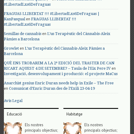
#LibertadLxs6DeFraguas
FRAGUAS LLIBERTAT !!! #LibertadLxs6DeFraguas |
en
KanPasqual
FRAGUAS LLIBERTAT !!!
#LibertadLxs6DeFraguas
en
Semillas de cannabis
L’us Terapèutic del Cànnabis-Aleix
Pàmies a Barcelona
en
Growlet
L’us Terapèutic del Cànnabis-Aleix Pàmies a
Barcelona
QUÈ ENS TROBAREM A LA 2ª EDICIÓ DEL TRASTER DE CAN
en
RICART AQUEST 4 DE SETEMBRE? – Taula de l'Eix Pere IV
Investigació, desenvolupament i producció: el projecte MaCus
Anarchist genius Enric Duran needs help in Exile – The Free
en
Comunicat d’Enric Duran des de l’Exili 23-04-19
Avis Legal
Educació
Habitatge
Els nostres
Els nostres
principals objectius;
principals objectius;