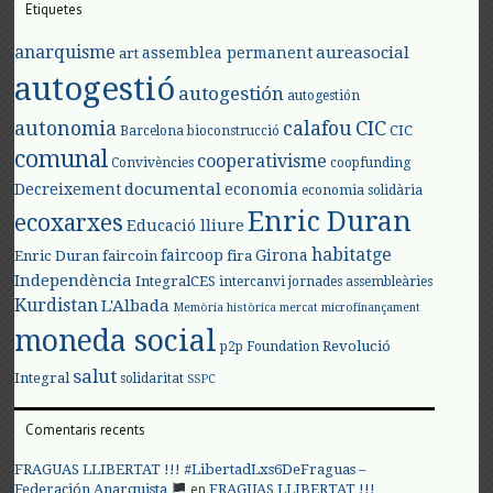
Etiquetes
anarquisme
aureasocial
assemblea permanent
art
autogestió
autogestión
autogestión
autonomia
calafou
CIC
CIC
Barcelona
bioconstrucció
comunal
cooperativisme
Convivències
coopfunding
documental
Decreixement
economia
economia solidària
Enric Duran
ecoxarxes
Educació lliure
habitatge
faircoop
Girona
Enric Duran
faircoin
fira
Independència
IntegralCES
intercanvi
jornades assembleàries
Kurdistan
L'Albada
Memòria històrica
mercat
microfinançament
moneda social
Revolució
p2p Foundation
salut
Integral
solidaritat
SSPC
Comentaris recents
FRAGUAS LLIBERTAT !!! #LibertadLxs6DeFraguas –
en
Federación Anarquista
FRAGUAS LLIBERTAT !!!