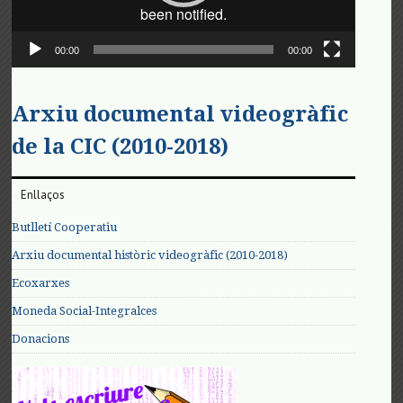
00:00
00:00
Arxiu documental videogràfic
de la CIC (2010-2018)
Enllaços
Butlletí Cooperatiu
Arxiu documental històric videogràfic (2010-2018)
Ecoxarxes
Moneda Social-Integralces
Donacions