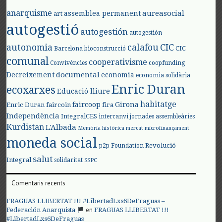
anarquisme
aureasocial
assemblea permanent
art
autogestió
autogestión
autogestión
autonomia
calafou
CIC
CIC
Barcelona
bioconstrucció
comunal
cooperativisme
Convivències
coopfunding
documental
Decreixement
economia
economia solidària
Enric Duran
ecoxarxes
Educació lliure
habitatge
faircoop
Girona
Enric Duran
faircoin
fira
Independència
IntegralCES
intercanvi
jornades assembleàries
Kurdistan
L'Albada
Memòria històrica
mercat
microfinançament
moneda social
Revolució
p2p Foundation
salut
Integral
solidaritat
SSPC
Comentaris recents
FRAGUAS LLIBERTAT !!! #LibertadLxs6DeFraguas –
en
Federación Anarquista
FRAGUAS LLIBERTAT !!!
#LibertadLxs6DeFraguas