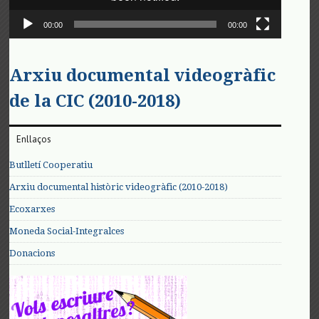
00:00
00:00
Arxiu documental videogràfic
de la CIC (2010-2018)
Enllaços
Butlletí Cooperatiu
Arxiu documental històric videogràfic (2010-2018)
Ecoxarxes
Moneda Social-Integralces
Donacions