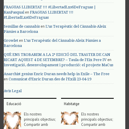
FRAGUAS LLIBERTAT !!! #LibertadLxs6DeFraguas |
en
KanPasqual
FRAGUAS LLIBERTAT !!!
#LibertadLxs6DeFraguas
en
Semillas de cannabis
L’us Terapèutic del Cànnabis-Aleix
Pàmies a Barcelona
en
Growlet
L’us Terapèutic del Cànnabis-Aleix Pàmies a
Barcelona
QUÈ ENS TROBAREM A LA 2ª EDICIÓ DEL TRASTER DE CAN
en
RICART AQUEST 4 DE SETEMBRE? – Taula de l'Eix Pere IV
Investigació, desenvolupament i producció: el projecte MaCus
Anarchist genius Enric Duran needs help in Exile – The Free
en
Comunicat d’Enric Duran des de l’Exili 23-04-19
Avis Legal
Educació
Habitatge
Els nostres
Els nostres
principals objectius;
principals objectius;
Compartir amb
Compartir amb