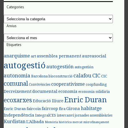
Categories
Categories
Arxius
Arxius
Etiquetes
anarquisme
aureasocial
assemblea permanent
art
autogestió
autogestión
autogestión
autonomia
calafou
CIC
CIC
Barcelona
bioconstrucció
comunal
cooperativisme
Convivències
coopfunding
documental
Decreixement
economia
economia solidària
Enric Duran
ecoxarxes
Educació lliure
habitatge
faircoop
Girona
Enric Duran
faircoin
fira
Independència
IntegralCES
intercanvi
jornades assembleàries
Kurdistan
L'Albada
Memòria històrica
mercat
microfinançament