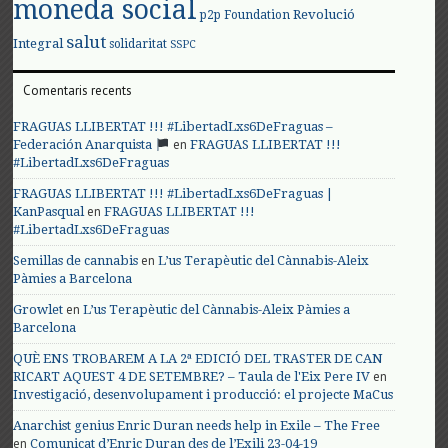
moneda social
Revolució
p2p Foundation
salut
Integral
solidaritat
SSPC
Comentaris recents
FRAGUAS LLIBERTAT !!! #LibertadLxs6DeFraguas –
en
Federación Anarquista
FRAGUAS LLIBERTAT !!!
#LibertadLxs6DeFraguas
FRAGUAS LLIBERTAT !!! #LibertadLxs6DeFraguas |
en
KanPasqual
FRAGUAS LLIBERTAT !!!
#LibertadLxs6DeFraguas
en
Semillas de cannabis
L’us Terapèutic del Cànnabis-Aleix
Pàmies a Barcelona
en
Growlet
L’us Terapèutic del Cànnabis-Aleix Pàmies a
Barcelona
QUÈ ENS TROBAREM A LA 2ª EDICIÓ DEL TRASTER DE CAN
en
RICART AQUEST 4 DE SETEMBRE? – Taula de l'Eix Pere IV
Investigació, desenvolupament i producció: el projecte MaCus
Anarchist genius Enric Duran needs help in Exile – The Free
en
Comunicat d’Enric Duran des de l’Exili 23-04-19