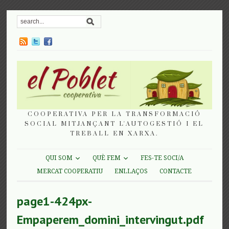
COOPERATIVA PER LA TRANSFORMACIÓ
SOCIAL MITJANÇANT L'AUTOGESTIÓ I EL
TREBALL EN XARXA.
QUI SOM
QUÈ FEM
FES-TE SOCI/A
MERCAT COOPERATIU
ENLLAÇOS
CONTACTE
page1-424px-
Empaperem_domini_intervingut.pdf