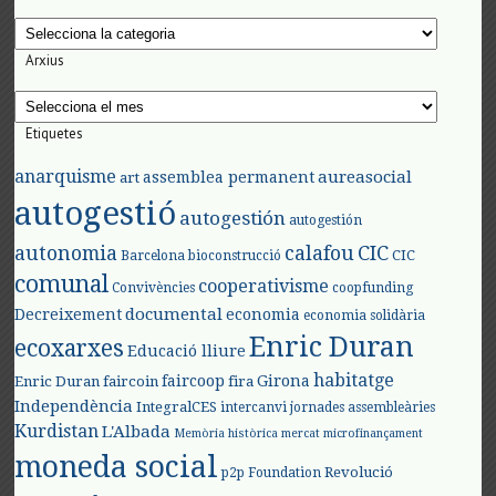
Categories
Arxius
Arxius
Etiquetes
anarquisme
aureasocial
assemblea permanent
art
autogestió
autogestión
autogestión
autonomia
calafou
CIC
CIC
Barcelona
bioconstrucció
comunal
cooperativisme
Convivències
coopfunding
documental
Decreixement
economia
economia solidària
Enric Duran
ecoxarxes
Educació lliure
habitatge
faircoop
Girona
Enric Duran
faircoin
fira
Independència
IntegralCES
intercanvi
jornades assembleàries
Kurdistan
L'Albada
Memòria històrica
mercat
microfinançament
moneda social
Revolució
p2p Foundation