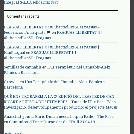
salut
Integral
solidaritat
SSPC
Comentaris recents
FRAGUAS LLIBERTAT !!! #LibertadLxs6DeFraguas –
en
Federación Anarquista
FRAGUAS LLIBERTAT !!!
#LibertadLxs6DeFraguas
FRAGUAS LLIBERTAT !!! #LibertadLxs6DeFraguas |
en
KanPasqual
FRAGUAS LLIBERTAT !!!
#LibertadLxs6DeFraguas
en
Semillas de cannabis
L’us Terapèutic del Cànnabis-Aleix
Pàmies a Barcelona
en
Growlet
L’us Terapèutic del Cànnabis-Aleix Pàmies a
Barcelona
QUÈ ENS TROBAREM A LA 2ª EDICIÓ DEL TRASTER DE CAN
en
RICART AQUEST 4 DE SETEMBRE? – Taula de l'Eix Pere IV
Investigació, desenvolupament i producció: el projecte MaCus
Anarchist genius Enric Duran needs help in Exile – The Free
en
Comunicat d’Enric Duran des de l’Exili 23-04-19