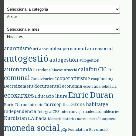
Categories
Arxius
Arxius
Etiquetes
anarquisme
aureasocial
assemblea permanent
art
autogestió
autogestión
autogestión
autonomia
calafou
CIC
CIC
Barcelona
bioconstrucció
comunal
cooperativisme
Convivències
coopfunding
documental
Decreixement
economia
economia solidària
Enric Duran
ecoxarxes
Educació lliure
habitatge
faircoop
Girona
Enric Duran
faircoin
fira
Independència
IntegralCES
intercanvi
jornades assembleàries
Kurdistan
L'Albada
Memòria històrica
mercat
microfinançament
moneda social
Revolució
p2p Foundation