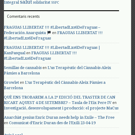
salut
Integral
solidaritat
SSPC
Comentaris recents
FRAGUAS LLIBERTAT !!! #LibertadLxs6DeFraguas –
en
Federación Anarquista
FRAGUAS LLIBERTAT !!!
#LibertadLxs6DeFraguas
FRAGUAS LLIBERTAT !!! #LibertadLxs6DeFraguas |
en
KanPasqual
FRAGUAS LLIBERTAT !!!
#LibertadLxs6DeFraguas
en
Semillas de cannabis
L’us Terapèutic del Cànnabis-Aleix
Pàmies a Barcelona
en
Growlet
L’us Terapèutic del Cànnabis-Aleix Pàmies a
Barcelona
QUÈ ENS TROBAREM A LA 2ª EDICIÓ DEL TRASTER DE CAN
en
RICART AQUEST 4 DE SETEMBRE? – Taula de l'Eix Pere IV
Investigació, desenvolupament i producció: el projecte MaCus
Anarchist genius Enric Duran needs help in Exile – The Free
en
Comunicat d’Enric Duran des de l’Exili 23-04-19