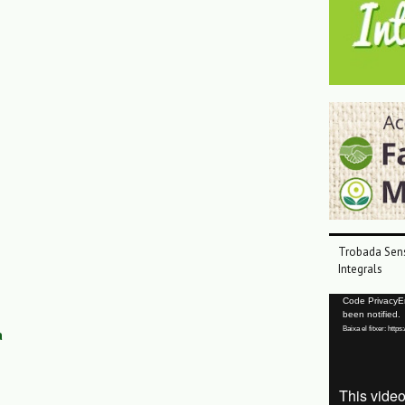
Trobada Sens
Integrals
Reproductor
Code PrivacyErr
been notified.
de
Baixa el fitxer: ht
a
vídeo