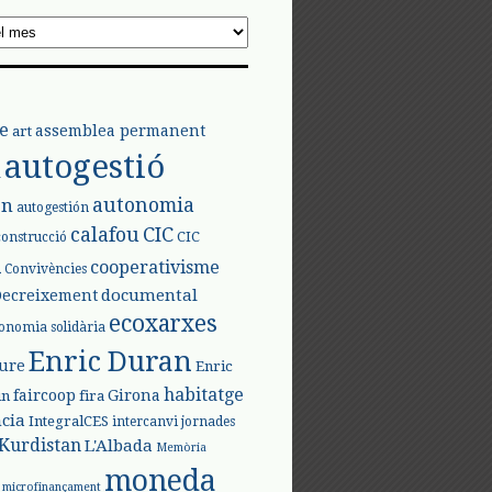
e
assemblea permanent
art
autogestió
l
autonomia
ón
autogestión
calafou
CIC
CIC
construcció
l
cooperativisme
Convivències
documental
Decreixement
ecoxarxes
onomia solidària
Enric Duran
iure
Enric
habitatge
faircoop
Girona
in
fira
cia
IntegralCES
intercanvi
jornades
Kurdistan
L'Albada
Memòria
moneda
microfinançament