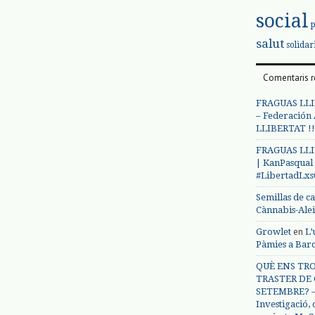
social
salut
solidar
Comentaris r
FRAGUAS LLI
– Federación
LLIBERTAT !!
FRAGUAS LLI
| KanPasqual
#LibertadLx
Semillas de c
Cànnabis-Ale
en
Growlet
L’
Pàmies a Bar
QUÈ ENS TRO
TRASTER DE 
SETEMBRE? – 
Investigació,