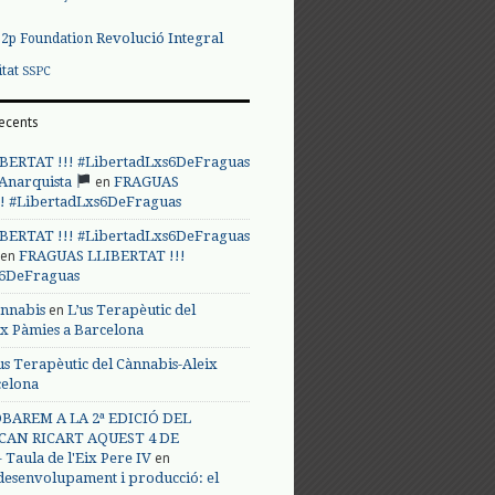
Revolució Integral
p2p Foundation
itat
SSPC
ecents
BERTAT !!! #LibertadLxs6DeFraguas
en
 Anarquista
FRAGUAS
! #LibertadLxs6DeFraguas
BERTAT !!! #LibertadLxs6DeFraguas
en
FRAGUAS LLIBERTAT !!!
s6DeFraguas
en
annabis
L’us Terapèutic del
ix Pàmies a Barcelona
us Terapèutic del Cànnabis-Aleix
celona
BAREM A LA 2ª EDICIÓ DEL
CAN RICART AQUEST 4 DE
en
Taula de l'Eix Pere IV
 desenvolupament i producció: el