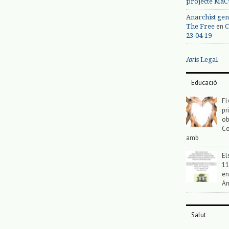
projecte MaC
Anarchist gen
en
The Free
C
23-04-19
Avis Legal
Educació
El
pr
ob
Co
amb
El
11
en
An
Salut