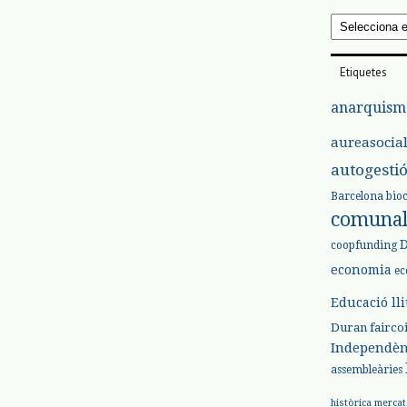
Arxius
Etiquetes
anarquism
aureasocia
autogesti
Barcelona
bio
comuna
coopfunding
economia
ec
Educació ll
Duran
fairco
Independèn
assembleàries
històrica
mercat