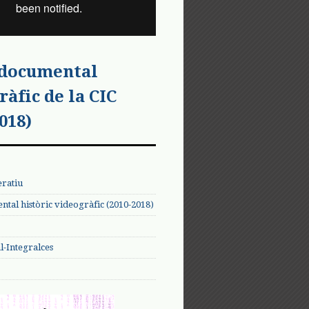
 documental
ràfic de la CIC
018)
eratiu
tal històric videogràfic (2010-2018)
-Integralces