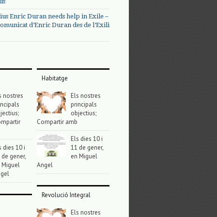
us
ius Enric Duran needs help in Exile –
omunicat d’Enric Duran des de l’Exili
Habitatge
s nostres
Els nostres
incipals
principals
jectius;
objectius;
mpartir
Compartir amb
Els dies 10 i
s dies 10 i
11 de gener,
 de gener,
en Miguel
 Miguel
Angel
gel
Revolució Integral
Els nostres