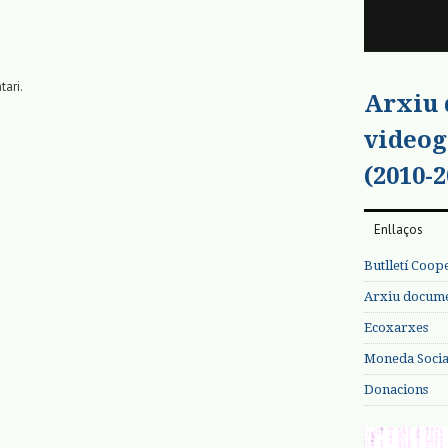
tari.
Arxiu
videog
(2010-2
Enllaços
Butlletí Coop
Arxiu documen
Ecoxarxes
Moneda Social
Donacions