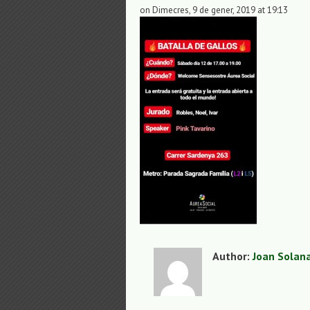
on Dimecres, 9 de gener, 2019 at 19:13
Author:
Joan Solan