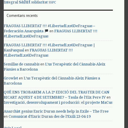
salut
Integral
solidaritat
SSPC
Comentaris recents
FRAGUAS LLIBERTAT !!! #LibertadLxs6DeFraguas –
en
Federación Anarquista
FRAGUAS LLIBERTAT !!!
#LibertadLxs6DeFraguas
FRAGUAS LLIBERTAT !!! #LibertadLxs6DeFraguas |
en
KanPasqual
FRAGUAS LLIBERTAT !!!
#LibertadLxs6DeFraguas
en
Semillas de cannabis
L’us Terapèutic del Cànnabis-Aleix
Pàmies a Barcelona
en
Growlet
L’us Terapèutic del Cànnabis-Aleix Pàmies a
Barcelona
QUÈ ENS TROBAREM A LA 2ª EDICIÓ DEL TRASTER DE CAN
en
RICART AQUEST 4 DE SETEMBRE? – Taula de l'Eix Pere IV
Investigació, desenvolupament i producció: el projecte MaCus
Anarchist genius Enric Duran needs help in Exile – The Free
en
Comunicat d’Enric Duran des de l’Exili 23-04-19