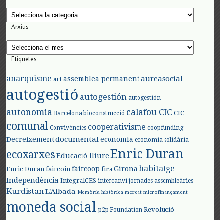
Categories
Arxius
Arxius
Etiquetes
anarquisme
aureasocial
assemblea permanent
art
autogestió
autogestión
autogestión
autonomia
calafou
CIC
CIC
Barcelona
bioconstrucció
comunal
cooperativisme
Convivències
coopfunding
documental
Decreixement
economia
economia solidària
Enric Duran
ecoxarxes
Educació lliure
habitatge
faircoop
Girona
Enric Duran
faircoin
fira
Independència
IntegralCES
intercanvi
jornades assembleàries
Kurdistan
L'Albada
Memòria històrica
mercat
microfinançament
moneda social
Revolució
p2p Foundation