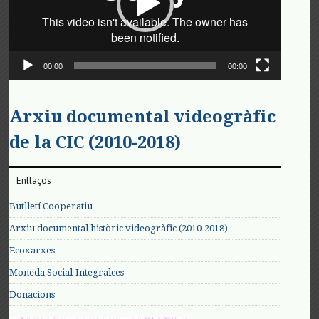
00:00
00:00
Arxiu documental videogràfic
de la CIC (2010-2018)
Enllaços
Butlletí Cooperatiu
Arxiu documental històric videogràfic (2010-2018)
Ecoxarxes
Moneda Social-Integralces
Donacions