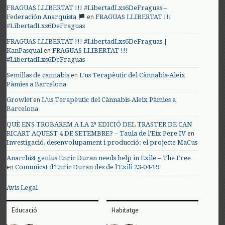
FRAGUAS LLIBERTAT !!! #LibertadLxs6DeFraguas –
en
Federación Anarquista
FRAGUAS LLIBERTAT !!!
#LibertadLxs6DeFraguas
FRAGUAS LLIBERTAT !!! #LibertadLxs6DeFraguas |
en
KanPasqual
FRAGUAS LLIBERTAT !!!
#LibertadLxs6DeFraguas
en
Semillas de cannabis
L’us Terapèutic del Cànnabis-Aleix
Pàmies a Barcelona
en
Growlet
L’us Terapèutic del Cànnabis-Aleix Pàmies a
Barcelona
QUÈ ENS TROBAREM A LA 2ª EDICIÓ DEL TRASTER DE CAN
en
RICART AQUEST 4 DE SETEMBRE? – Taula de l'Eix Pere IV
Investigació, desenvolupament i producció: el projecte MaCus
Anarchist genius Enric Duran needs help in Exile – The Free
en
Comunicat d’Enric Duran des de l’Exili 23-04-19
Avis Legal
Educació
Habitatge