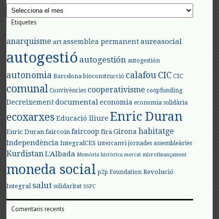
Arxius
Etiquetes
anarquisme
aureasocial
assemblea permanent
art
autogestió
autogestión
autogestión
autonomia
calafou
CIC
CIC
Barcelona
bioconstrucció
comunal
cooperativisme
Convivències
coopfunding
documental
Decreixement
economia
economia solidària
Enric Duran
ecoxarxes
Educació lliure
habitatge
faircoop
Girona
Enric Duran
faircoin
fira
Independència
IntegralCES
intercanvi
jornades assembleàries
Kurdistan
L'Albada
Memòria històrica
mercat
microfinançament
moneda social
Revolució
p2p Foundation
salut
Integral
solidaritat
SSPC
Comentaris recents