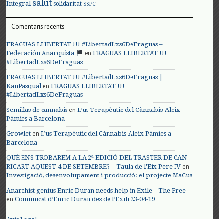
salut
Integral
solidaritat
SSPC
Comentaris recents
FRAGUAS LLIBERTAT !!! #LibertadLxs6DeFraguas –
en
Federación Anarquista
FRAGUAS LLIBERTAT !!!
#LibertadLxs6DeFraguas
FRAGUAS LLIBERTAT !!! #LibertadLxs6DeFraguas |
en
KanPasqual
FRAGUAS LLIBERTAT !!!
#LibertadLxs6DeFraguas
en
Semillas de cannabis
L’us Terapèutic del Cànnabis-Aleix
Pàmies a Barcelona
en
Growlet
L’us Terapèutic del Cànnabis-Aleix Pàmies a
Barcelona
QUÈ ENS TROBAREM A LA 2ª EDICIÓ DEL TRASTER DE CAN
en
RICART AQUEST 4 DE SETEMBRE? – Taula de l'Eix Pere IV
Investigació, desenvolupament i producció: el projecte MaCus
Anarchist genius Enric Duran needs help in Exile – The Free
en
Comunicat d’Enric Duran des de l’Exili 23-04-19