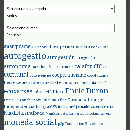
Categories
Arxius
Arxius
Etiquetes
anarquisme
aureasocial
assemblea permanent
art
autogestió
autogestión
autogestión
autonomia
calafou
CIC
CIC
Barcelona
bioconstrucció
comunal
cooperativisme
Convivències
coopfunding
documental
Decreixement
economia
economia solidària
Enric Duran
ecoxarxes
Educació lliure
habitatge
faircoop
Girona
Enric Duran
faircoin
fira
Independència
IntegralCES
intercanvi
jornades assembleàries
Kurdistan
L'Albada
Memòria històrica
mercat
microfinançament
moneda social
Revolució
p2p Foundation