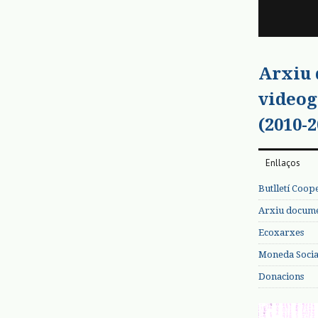
Arxiu
videog
(2010-2
Enllaços
Butlletí Coop
Arxiu documen
Ecoxarxes
Moneda Social
Donacions