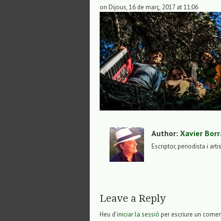
on Dijous, 16 de març, 2017 at 11:06
Author:
Xavier Borr
Escriptor, periodista i arti
Leave a Reply
Heu d'
iniciar la sessió
per escriure un comen