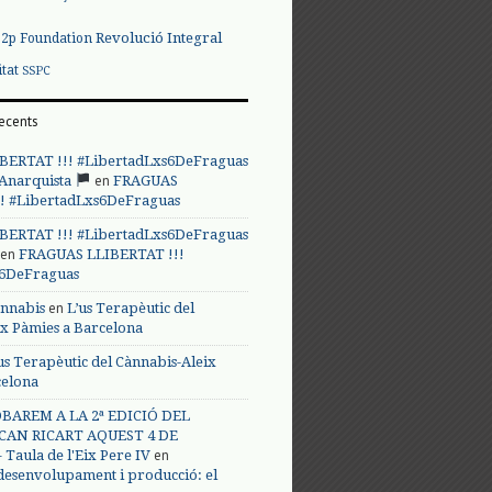
Revolució Integral
p2p Foundation
itat
SSPC
ecents
BERTAT !!! #LibertadLxs6DeFraguas
en
 Anarquista
FRAGUAS
! #LibertadLxs6DeFraguas
BERTAT !!! #LibertadLxs6DeFraguas
en
FRAGUAS LLIBERTAT !!!
s6DeFraguas
en
annabis
L’us Terapèutic del
ix Pàmies a Barcelona
us Terapèutic del Cànnabis-Aleix
celona
BAREM A LA 2ª EDICIÓ DEL
CAN RICART AQUEST 4 DE
en
Taula de l'Eix Pere IV
 desenvolupament i producció: el