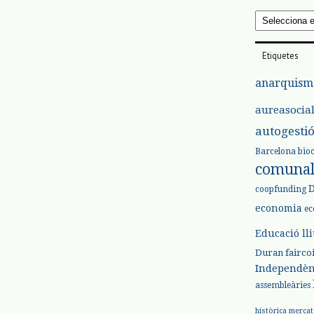
Arxius
Etiquetes
anarquism
aureasocia
autogesti
Barcelona
bio
comuna
coopfunding
economia
ec
Educació ll
Duran
fairco
Independèn
assembleàries
històrica
mercat