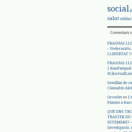
social
salut
solidar
Comentaris r
FRAGUAS LLI
– Federación
LLIBERTAT !!
FRAGUAS LLI
| KanPasqual
#LibertadLx
Semillas de c
Cànnabis-Ale
en
Growlet
L’
Pàmies a Bar
QUÈ ENS TRO
TRASTER DE 
SETEMBRE? – 
Investigació,