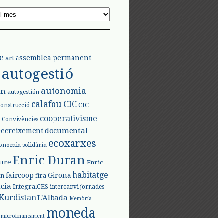
e
assemblea permanent
art
autogestió
l
autonomia
ón
autogestión
calafou
CIC
CIC
construcció
l
cooperativisme
Convivències
documental
Decreixement
ecoxarxes
onomia solidària
Enric Duran
iure
Enric
habitatge
faircoop
Girona
in
fira
cia
IntegralCES
intercanvi
jornades
Kurdistan
L'Albada
Memòria
moneda
microfinançament