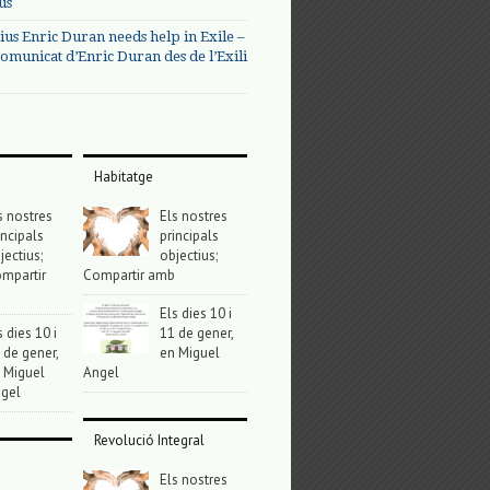
us
ius Enric Duran needs help in Exile –
omunicat d’Enric Duran des de l’Exili
Habitatge
s nostres
Els nostres
incipals
principals
jectius;
objectius;
mpartir
Compartir amb
Els dies 10 i
s dies 10 i
11 de gener,
 de gener,
en Miguel
 Miguel
Angel
gel
Revolució Integral
Els nostres