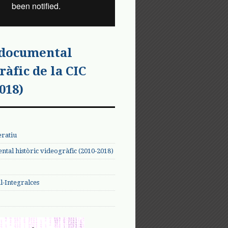
 documental
ràfic de la CIC
018)
eratiu
tal històric videogràfic (2010-2018)
-Integralces