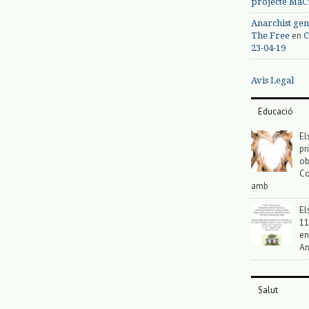
projecte MaC
Anarchist gen
en
The Free
C
23-04-19
Avis Legal
Educació
El
pr
ob
Co
amb
El
11
en
An
Salut