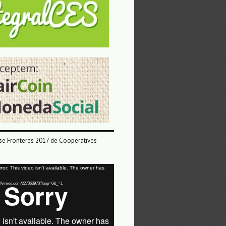
e Fronteres 2017 de Cooperatives
or: This video isn't available. The owner has
tps://vimeo.com/227063970?loop=0&_=1