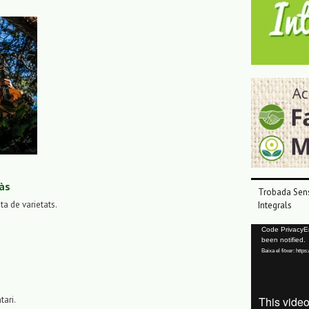
às
Trobada Sens
sta de varietats.
Integrals
Reproductor
Code PrivacyErr
been notified.
de
Baixa el fitxer: ht
vídeo
tari.