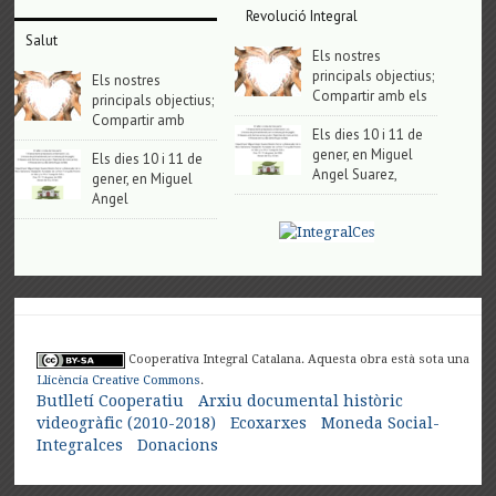
Revolució Integral
Salut
Els nostres
principals objectius;
Els nostres
Compartir amb els
principals objectius;
Compartir amb
Els dies 10 i 11 de
gener, en Miguel
Els dies 10 i 11 de
Angel Suarez,
gener, en Miguel
Angel
Cooperativa Integral Catalana. Aquesta obra està sota una
Llicència Creative Commons
.
Butlletí Cooperatiu
Arxiu documental històric
videogràfic (2010-2018)
Ecoxarxes
Moneda Social-
Integralces
Donacions