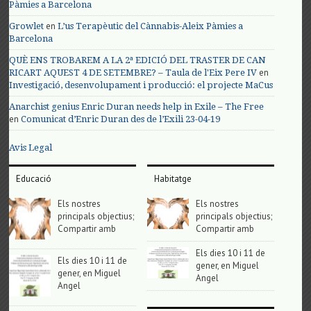
Pàmies a Barcelona
en
Growlet
L’us Terapèutic del Cànnabis-Aleix Pàmies a
Barcelona
QUÈ ENS TROBAREM A LA 2ª EDICIÓ DEL TRASTER DE CAN
en
RICART AQUEST 4 DE SETEMBRE? – Taula de l'Eix Pere IV
Investigació, desenvolupament i producció: el projecte MaCus
Anarchist genius Enric Duran needs help in Exile – The Free
en
Comunicat d’Enric Duran des de l’Exili 23-04-19
Avis Legal
Educació
Habitatge
Els nostres
Els nostres
principals objectius;
principals objectius;
Compartir amb
Compartir amb
Els dies 10 i 11 de
Els dies 10 i 11 de
gener, en Miguel
gener, en Miguel
Angel
Angel