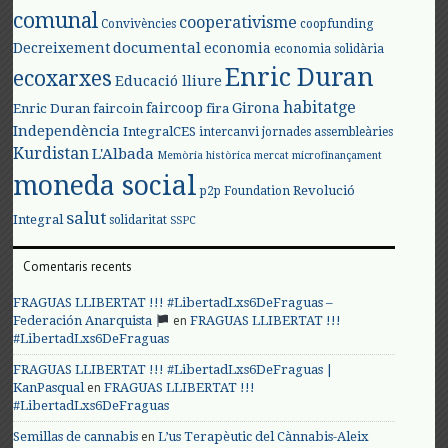
comunal
cooperativisme
Convivències
coopfunding
documental
Decreixement
economia
economia solidària
Enric Duran
ecoxarxes
Educació lliure
habitatge
faircoop
Girona
Enric Duran
faircoin
fira
Independència
IntegralCES
intercanvi
jornades assembleàries
Kurdistan
L'Albada
Memòria històrica
mercat
microfinançament
moneda social
Revolució
p2p Foundation
salut
Integral
solidaritat
SSPC
Comentaris recents
FRAGUAS LLIBERTAT !!! #LibertadLxs6DeFraguas –
en
Federación Anarquista
FRAGUAS LLIBERTAT !!!
#LibertadLxs6DeFraguas
FRAGUAS LLIBERTAT !!! #LibertadLxs6DeFraguas |
en
KanPasqual
FRAGUAS LLIBERTAT !!!
#LibertadLxs6DeFraguas
en
Semillas de cannabis
L’us Terapèutic del Cànnabis-Aleix