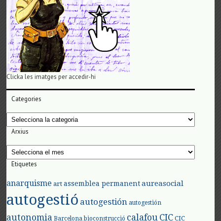
Clicka les imatges per accedir-hi
Categories
Categories
Arxius
Arxius
Etiquetes
anarquisme
aureasocial
assemblea permanent
art
autogestió
autogestión
autogestión
autonomia
calafou
CIC
CIC
Barcelona
bioconstrucció