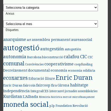
Categories
Arxius
Arxius
Etiquetes
anarquisme
aureasocial
assemblea permanent
art
autogestió
autogestión
autogestión
autonomia
calafou
CIC
CIC
Barcelona
bioconstrucció
comunal
cooperativisme
Convivències
coopfunding
documental
Decreixement
economia
economia solidària
Enric Duran
ecoxarxes
Educació lliure
habitatge
faircoop
Girona
Enric Duran
faircoin
fira
Independència
IntegralCES
intercanvi
jornades assembleàries
Kurdistan
L'Albada
Memòria històrica
mercat
microfinançament
moneda social
Revolució
p2p Foundation