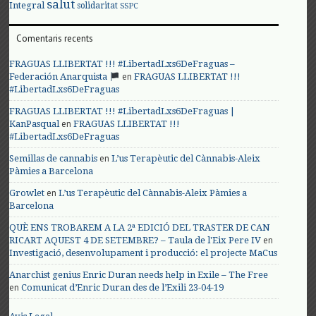
salut
Integral
solidaritat
SSPC
Comentaris recents
FRAGUAS LLIBERTAT !!! #LibertadLxs6DeFraguas –
en
Federación Anarquista
FRAGUAS LLIBERTAT !!!
#LibertadLxs6DeFraguas
FRAGUAS LLIBERTAT !!! #LibertadLxs6DeFraguas |
en
KanPasqual
FRAGUAS LLIBERTAT !!!
#LibertadLxs6DeFraguas
en
Semillas de cannabis
L’us Terapèutic del Cànnabis-Aleix
Pàmies a Barcelona
en
Growlet
L’us Terapèutic del Cànnabis-Aleix Pàmies a
Barcelona
QUÈ ENS TROBAREM A LA 2ª EDICIÓ DEL TRASTER DE CAN
en
RICART AQUEST 4 DE SETEMBRE? – Taula de l'Eix Pere IV
Investigació, desenvolupament i producció: el projecte MaCus
Anarchist genius Enric Duran needs help in Exile – The Free
en
Comunicat d’Enric Duran des de l’Exili 23-04-19