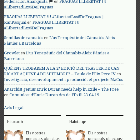
en
Federación Anarquista
FRAGUAS LLIBERTAT !!!
#LibertadLxs6DeFraguas
FRAGUAS LLIBERTAT !!! #LibertadLxs6DeFraguas |
en
KanPasqual
FRAGUAS LLIBERTAT !!!
#LibertadLxs6DeFraguas
en
Semillas de cannabis
L’us Terapèutic del Cànnabis-Aleix
Pàmies a Barcelona
en
Growlet
L’us Terapèutic del Cànnabis-Aleix Pàmies a
Barcelona
QUÈ ENS TROBAREM A LA 2ª EDICIÓ DEL TRASTER DE CAN
en
RICART AQUEST 4 DE SETEMBRE? – Taula de l'Eix Pere IV
Investigació, desenvolupament i producció: el projecte MaCus
Anarchist genius Enric Duran needs help in Exile – The Free
en
Comunicat d’Enric Duran des de l’Exili 23-04-19
Avis Legal
Educació
Habitatge
Els nostres
Els nostres
principals objectius;
principals objectius;