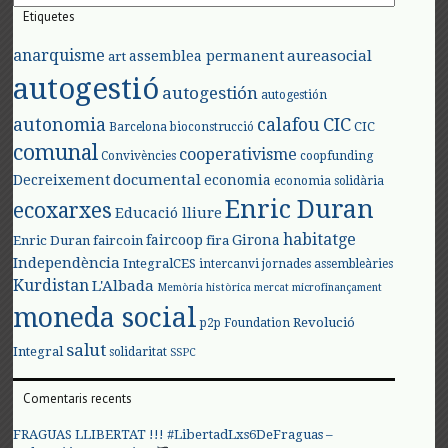
Etiquetes
anarquisme
aureasocial
assemblea permanent
art
autogestió
autogestión
autogestión
autonomia
calafou
CIC
CIC
Barcelona
bioconstrucció
comunal
cooperativisme
Convivències
coopfunding
documental
Decreixement
economia
economia solidària
Enric Duran
ecoxarxes
Educació lliure
habitatge
faircoop
Girona
Enric Duran
faircoin
fira
Independència
IntegralCES
intercanvi
jornades assembleàries
Kurdistan
L'Albada
Memòria històrica
mercat
microfinançament
moneda social
Revolució
p2p Foundation
salut
Integral
solidaritat
SSPC
Comentaris recents
FRAGUAS LLIBERTAT !!! #LibertadLxs6DeFraguas –