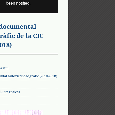
 documental
ràfic de la CIC
018)
eratiu
tal històric videogràfic (2010-2018)
-Integralces