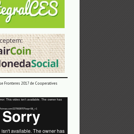
e Fronteres 2017 de Cooperatives
or: This video isn't available. The owner has
tps://vimeo.com/227063970?loop=0&_=1