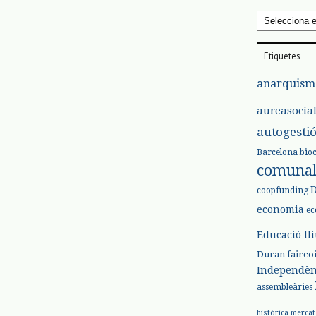
Arxius
Etiquetes
anarquism
aureasocia
autogesti
Barcelona
bio
comuna
coopfunding
economia
ec
Educació ll
Duran
fairco
Independèn
assembleàries
històrica
mercat