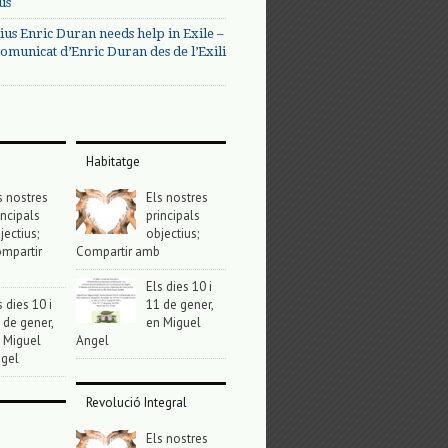
us
ius Enric Duran needs help in Exile –
omunicat d’Enric Duran des de l’Exili
Habitatge
s nostres
Els nostres
incipals
principals
jectius;
objectius;
mpartir
Compartir amb
Els dies 10 i
s dies 10 i
11 de gener,
 de gener,
en Miguel
 Miguel
Angel
gel
Revolució Integral
Els nostres