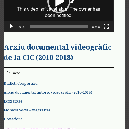
00:00
00:00
Arxiu documental videogràfic
de la CIC (2010-2018)
Enllaços
Butlletí Cooperatiu
Arxiu documental històric videogràfic (2010-2018)
Ecoxarxes
Moneda Social-Integralces
Donacions