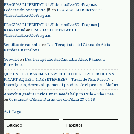
FRAGUAS LLIBERTAT !!! #LibertadLxs6DeFraguas –
en
Federación Anarquista
FRAGUAS LLIBERTAT !!!
#LibertadLxs6DeFraguas
FRAGUAS LLIBERTAT !!! #LibertadLxs6DeFraguas |
en
KanPasqual
FRAGUAS LLIBERTAT !!!
#LibertadLxs6DeFraguas
en
Semillas de cannabis
L’us Terapèutic del Cànnabis-Aleix
Pàmies a Barcelona
en
Growlet
L’us Terapèutic del Cànnabis-Aleix Pàmies a
Barcelona
QUÈ ENS TROBAREM A LA 2ª EDICIÓ DEL TRASTER DE CAN
en
RICART AQUEST 4 DE SETEMBRE? – Taula de l'Eix Pere IV
Investigació, desenvolupament i producció: el projecte MaCus
Anarchist genius Enric Duran needs help in Exile – The Free
en
Comunicat d’Enric Duran des de l’Exili 23-04-19
Avis Legal
Educació
Habitatge