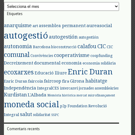
Arxius
Etiquetes
anarquisme
aureasocial
assemblea permanent
art
autogestió
autogestión
autogestión
autonomia
calafou
CIC
CIC
Barcelona
bioconstrucció
comunal
cooperativisme
Convivències
coopfunding
documental
Decreixement
economia
economia solidària
Enric Duran
ecoxarxes
Educació lliure
habitatge
faircoop
Girona
Enric Duran
faircoin
fira
Independència
IntegralCES
intercanvi
jornades assembleàries
Kurdistan
L'Albada
Memòria històrica
mercat
microfinançament
moneda social
Revolució
p2p Foundation
salut
Integral
solidaritat
SSPC
Comentaris recents